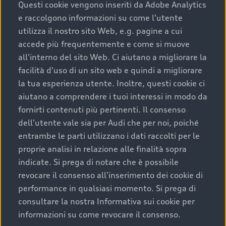
completare l’acquisto, sostituirla o restituirla.
Questi cookie vengono inseriti da Adobe Analytics
e raccolgono informazioni su come l'utente
Scopri di più
utilizza il nostro sito Web, e.g. pagine a cui
accede più frequentemente e come si muove
all'interno del sito Web. Ci aiutano a migliorare la
facilità d'uso di un sito web e quindi a migliorare
la tua esperienza utente. Inoltre, questi cookie ci
aiutano a comprendere i tuoi interessi in modo da
fornirti contenuti più pertinenti. Il consenso
dell'utente vale sia per Audi che per noi, poiché
entrambe le parti utilizzano i dati raccolti per le
proprie analisi in relazione alle finalità sopra
indicate. Si prega di notare che è possibile
Audi Premium Care
revocare il consenso all'inserimento dei cookie di
performance in qualsiasi momento. Si prega di
Per la tua nuova Audi, entro la data di
consultare la nostra Informativa sui cookie per
immatricolazione della vettura, puoi attivare il
informazioni su come revocare il consenso.
Piano Premium Care. Scopri i cinque diversi livelli