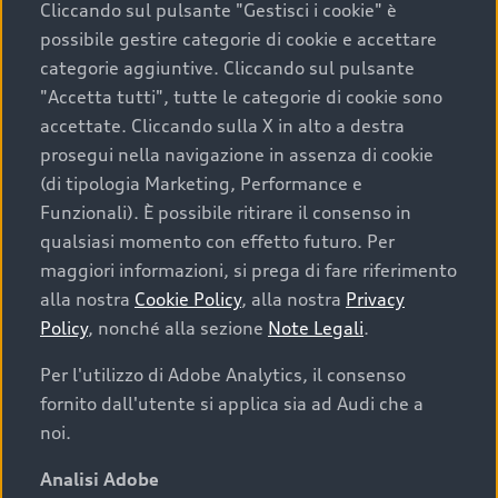
Cliccando sul pulsante "Gestisci i cookie" è
possibile gestire categorie di cookie e accettare
categorie aggiuntive. Cliccando sul pulsante
"Accetta tutti", tutte le categorie di cookie sono
accettate. Cliccando sulla X in alto a destra
prosegui nella navigazione in assenza di cookie
(di tipologia Marketing, Performance e
Funzionali). È possibile ritirare il consenso in
qualsiasi momento con effetto futuro. Per
maggiori informazioni, si prega di fare riferimento
Finanziare la tua Audi
alla nostra
Cookie Policy
, alla nostra
Privacy
Policy
, nonché alla sezione
Note Legali
.
Il primo passo verso l’emozione di guidare un’Audi
è comprarne una. Grazie ad Audi Financial
Per l'utilizzo di Adobe Analytics, il consenso
Services possiamo fornirti un’ampia gamma di
fornito dall'utente si applica sia ad Audi che a
opzioni di acquisto. Con Audi Value ti garantiamo
noi.
il valore futuro della tua Audi e, al termine del
finanziamento, tutta la libertà di scegliere se
Analisi Adobe