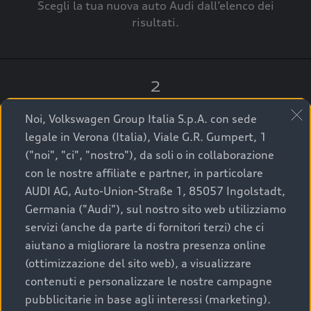
Scegli la tua nuova auto Audi dall’elenco dei
risultati.
2
Clicca su “Contatta il Concessionario”.
Noi, Volkswagen Group Italia S.p.A. con sede
legale in Verona (Italia), Viale G.R. Gumpert, 1
("noi", "ci", "nostro"), da soli o in collaborazione
con le nostre affiliate e partner, in particolare
3
AUDI AG, Auto-Union-Straße 1, 85057 Ingolstadt,
Germania ("Audi"), sul nostro sito web utilizziamo
A breve verrai ricontattato dal Customer Care
servizi (anche da parte di fornitori terzi) che ci
Audi Center o direttamente dal Concessionario
aiutano a migliorare la nostra presenza online
che ti supporterà per finalizzare la tua richiesta.
(ottimizzazione del sito web), a visualizzare
contenuti e personalizzare le nostre campagne
pubblicitarie in base agli interessi (marketing).