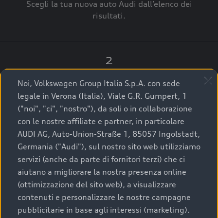
Scegli la tua nuova auto Audi dall’elenco dei
risultati.
2
Clicca su “Contatta il Concessionario”.
Noi, Volkswagen Group Italia S.p.A. con sede
legale in Verona (Italia), Viale G.R. Gumpert, 1
("noi", "ci", "nostro"), da soli o in collaborazione
con le nostre affiliate e partner, in particolare
3
AUDI AG, Auto-Union-Straße 1, 85057 Ingolstadt,
Germania ("Audi"), sul nostro sito web utilizziamo
A breve verrai ricontattato dal Customer Care
servizi (anche da parte di fornitori terzi) che ci
Audi Center o direttamente dal Concessionario
aiutano a migliorare la nostra presenza online
che ti supporterà per finalizzare la tua richiesta.
(ottimizzazione del sito web), a visualizzare
contenuti e personalizzare le nostre campagne
pubblicitarie in base agli interessi (marketing).