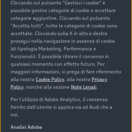
Cliccando sul pulsante "Gestisci i cookie" è
possibile gestire categorie di cookie e accettare
categorie aggiuntive. Cliccando sul pulsante
"Accetta tutti", tutte le categorie di cookie sono
accettate. Cliccando sulla X in alto a destra
prosegui nella navigazione in assenza di cookie
(di tipologia Marketing, Performance e
Funzionali). È possibile ritirare il consenso in
qualsiasi momento con effetto futuro. Per
maggiori informazioni, si prega di fare riferimento
Finanziare la tua Audi
alla nostra
Cookie Policy
, alla nostra
Privacy
Policy
, nonché alla sezione
Note Legali
.
Il primo passo verso l’emozione di guidare un’Audi
è comprarne una. Grazie ad Audi Financial
Per l'utilizzo di Adobe Analytics, il consenso
Services possiamo fornirti un’ampia gamma di
fornito dall'utente si applica sia ad Audi che a
opzioni di acquisto. Con Audi Value ti garantiamo
noi.
il valore futuro della tua Audi e, al termine del
finanziamento, tutta la libertà di scegliere se
Analisi Adobe