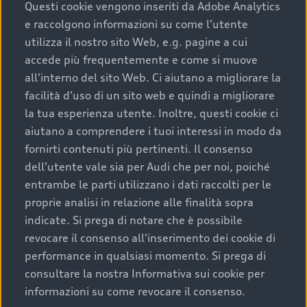
completare l’acquisto, sostituirla o restituirla.
Questi cookie vengono inseriti da Adobe Analytics
e raccolgono informazioni su come l'utente
Scopri di più
utilizza il nostro sito Web, e.g. pagine a cui
accede più frequentemente e come si muove
all'interno del sito Web. Ci aiutano a migliorare la
facilità d'uso di un sito web e quindi a migliorare
la tua esperienza utente. Inoltre, questi cookie ci
aiutano a comprendere i tuoi interessi in modo da
fornirti contenuti più pertinenti. Il consenso
dell'utente vale sia per Audi che per noi, poiché
entrambe le parti utilizzano i dati raccolti per le
proprie analisi in relazione alle finalità sopra
indicate. Si prega di notare che è possibile
Audi Premium Care
revocare il consenso all'inserimento dei cookie di
performance in qualsiasi momento. Si prega di
Per la tua nuova Audi, entro la data di
consultare la nostra Informativa sui cookie per
immatricolazione della vettura, puoi attivare il
informazioni su come revocare il consenso.
Piano Premium Care. Scopri i cinque diversi livelli