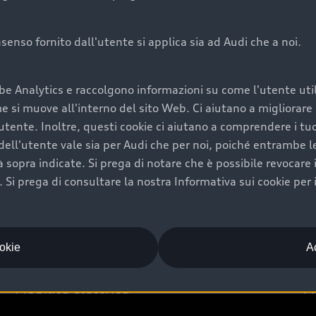
onsenso fornito dall'utente si applica sia ad Audi che a noi.
Audi Premium Ca
be Analytics e raccolgono informazioni su come l'utente utili
di è comprarne una.
Per la tua nuova Audi, entro
si muove all'interno del sito Web. Ci aiutano a migliorare la
rti un’ampia gamma di
puoi attivare il Piano Premiu
utente. Inoltre, questi cookie ci aiutano a comprendere i tuo
il valore futuro della
copertura previsti, persona
ell'utente vale sia per Audi che per noi, poiché entrambe le p
libertà di scegliere se
ogni auto.
ità sopra indicate. Si prega di notare che è possibile revocare
Scopri di più
Si prega di consultare la nostra Informativa sui cookie per 
ookie
Ac
Mobilità elettrica
A