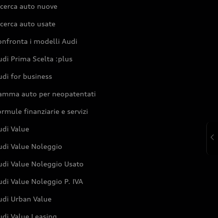
icerca auto nuove
cerca auto usate
nfronta i modelli Audi
di Prima Scelta :plus
di for business
amma auto per neopatentati
rmule finanziarie e servizi
udi Value
udi Value Noleggio
udi Value Noleggio Usato
di Value Noleggio P. IVA
udi Urban Value
udi Value Leasing