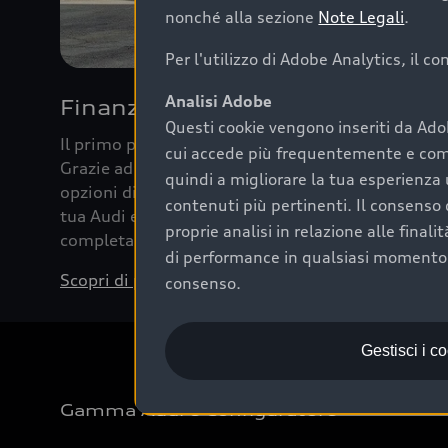
nonché alla sezione
Note Legali
.
Per l'utilizzo di Adobe Analytics, il c
Analisi Adobe
Finanziare la tua Audi
Questi cookie vengono inseriti da Ado
Il primo passo verso l’emozione di guidare un’Au
cui accede più frequentemente e come 
Grazie ad Audi Financial Services possiamo forni
quindi a migliorare la tua esperienza 
opzioni di acquisto. Con Audi Value ti garantiamo 
contenuti più pertinenti. Il consenso d
tua Audi e, al termine del finanziamento, tutta la 
proprie analisi in relazione alle final
completare l’acquisto, sostituirla o restituirla.
di performance in qualsiasi momento. 
Scopri di più
consenso.
Gestisci i c
Gamma Audi e Configuratore