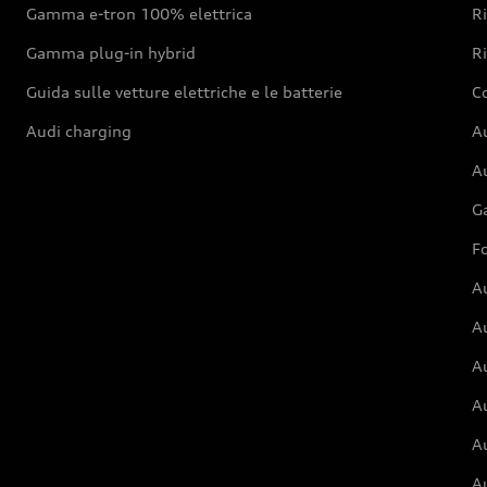
Gamma e-tron 100% elettrica
R
Gamma plug-in hybrid
Ri
Guida sulle vetture elettriche e le batterie
Co
Audi charging
Au
Au
G
Fo
A
A
A
Au
A
A