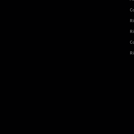
C
Ri
Ri
Co
Ri