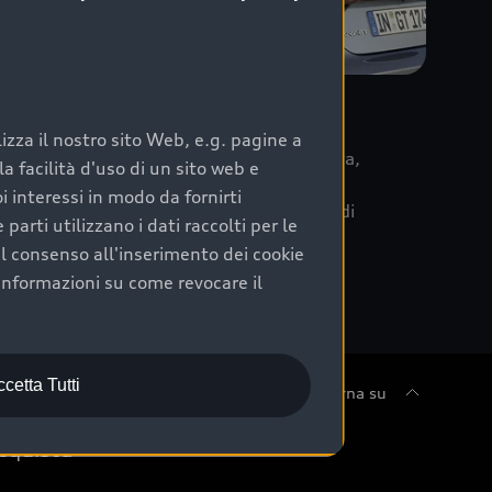
re
zza il nostro sito Web, e.g. pagine a
 la data di immatricolazione della vettura,
 facilità d'uso di un sito web e
m Care. Scopri i cinque diversi livelli di
i interessi in modo da fornirti
lizzati secondo le tabelle manutenzione di
arti utilizzano i dati raccolti per le
 il consenso all'inserimento dei cookie
informazioni su come revocare il
cetta Tutti
Torna su
cquista