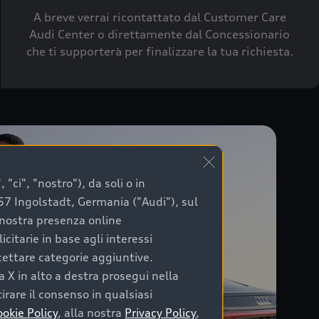
A breve verrai ricontattato dal Customer Care
Audi Center o direttamente dal Concessionario
che ti supporterà per finalizzare la tua richiesta.
"ci", "nostro"), da soli o in
057 Ingolstadt, Germania ("Audi"), sul
a nostra presenza online
citarie in base agli interessi
ccettare categorie aggiuntive.
a X in alto a destra prosegui nella
irare il consenso in qualsiasi
ookie Policy
, alla nostra
Privacy Policy
,