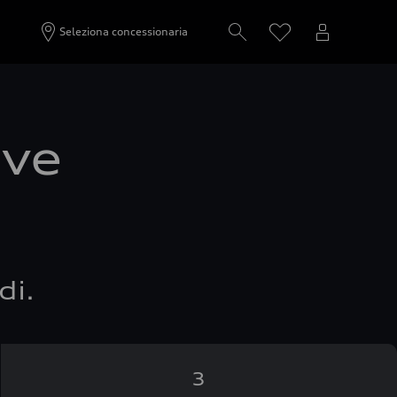
Seleziona concessionaria
ove
di.
3