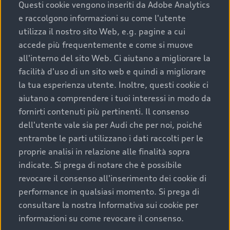
completare l’acquisto, sostituirla o restituirla.
Questi cookie vengono inseriti da Adobe Analytics
e raccolgono informazioni su come l'utente
Scopri di più
utilizza il nostro sito Web, e.g. pagine a cui
accede più frequentemente e come si muove
all'interno del sito Web. Ci aiutano a migliorare la
facilità d'uso di un sito web e quindi a migliorare
la tua esperienza utente. Inoltre, questi cookie ci
aiutano a comprendere i tuoi interessi in modo da
fornirti contenuti più pertinenti. Il consenso
dell'utente vale sia per Audi che per noi, poiché
entrambe le parti utilizzano i dati raccolti per le
proprie analisi in relazione alle finalità sopra
indicate. Si prega di notare che è possibile
Audi Premium Care
revocare il consenso all'inserimento dei cookie di
performance in qualsiasi momento. Si prega di
Per la tua nuova Audi, entro la data di
consultare la nostra Informativa sui cookie per
immatricolazione della vettura, puoi attivare il
informazioni su come revocare il consenso.
Piano Premium Care. Scopri i cinque diversi livelli