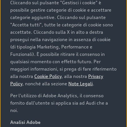
Cliccando sul pulsante "Gestisci i cookie" è
possibile gestire categorie di cookie e accettare
categorie aggiuntive. Cliccando sul pulsante
"Accetta tutti", tutte le categorie di cookie sono
accettate. Cliccando sulla X in alto a destra
prosegui nella navigazione in assenza di cookie
(di tipologia Marketing, Performance e
Funzionali). È possibile ritirare il consenso in
qualsiasi momento con effetto futuro. Per
maggiori informazioni, si prega di fare riferimento
Finanziare la tua Audi
alla nostra
Cookie Policy
, alla nostra
Privacy
Policy
, nonché alla sezione
Note Legali
.
Il primo passo verso l’emozione di guidare un’Audi
è comprarne una. Grazie ad Audi Financial
Per l'utilizzo di Adobe Analytics, il consenso
Services possiamo fornirti un’ampia gamma di
fornito dall'utente si applica sia ad Audi che a
opzioni di acquisto. Con Audi Value ti garantiamo
noi.
il valore futuro della tua Audi e, al termine del
finanziamento, tutta la libertà di scegliere se
Analisi Adobe