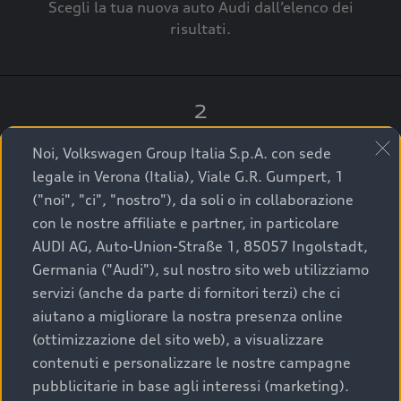
Scegli la tua nuova auto Audi dall’elenco dei
risultati.
2
Clicca su “Contatta il Concessionario”.
Noi, Volkswagen Group Italia S.p.A. con sede
legale in Verona (Italia), Viale G.R. Gumpert, 1
("noi", "ci", "nostro"), da soli o in collaborazione
con le nostre affiliate e partner, in particolare
3
AUDI AG, Auto-Union-Straße 1, 85057 Ingolstadt,
Germania ("Audi"), sul nostro sito web utilizziamo
A breve verrai ricontattato dal Customer Care
servizi (anche da parte di fornitori terzi) che ci
Audi Center o direttamente dal Concessionario
aiutano a migliorare la nostra presenza online
che ti supporterà per finalizzare la tua richiesta.
(ottimizzazione del sito web), a visualizzare
contenuti e personalizzare le nostre campagne
pubblicitarie in base agli interessi (marketing).