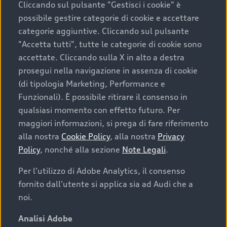
Cliccando sul pulsante "Gestisci i cookie" è
possibile gestire categorie di cookie e accettare
categorie aggiuntive. Cliccando sul pulsante
"Accetta tutti", tutte le categorie di cookie sono
accettate. Cliccando sulla X in alto a destra
prosegui nella navigazione in assenza di cookie
(di tipologia Marketing, Performance e
Funzionali). È possibile ritirare il consenso in
qualsiasi momento con effetto futuro. Per
maggiori informazioni, si prega di fare riferimento
Finanziare la tua Audi
alla nostra
Cookie Policy
, alla nostra
Privacy
Policy
, nonché alla sezione
Note Legali
.
Il primo passo verso l’emozione di guidare un’Audi
è comprarne una. Grazie ad Audi Financial
Per l'utilizzo di Adobe Analytics, il consenso
Services possiamo fornirti un’ampia gamma di
fornito dall'utente si applica sia ad Audi che a
opzioni di acquisto. Con Audi Value ti garantiamo
noi.
il valore futuro della tua Audi e, al termine del
finanziamento, tutta la libertà di scegliere se
Analisi Adobe