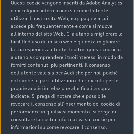
completare l’acquisto, sostituirla o restituirla.
Questi cookie vengono inseriti da Adobe Analytics
e raccolgono informazioni su come l'utente
Scopri di più
utilizza il nostro sito Web, e.g. pagine a cui
accede più frequentemente e come si muove
all'interno del sito Web. Ci aiutano a migliorare la
facilità d'uso di un sito web e quindi a migliorare
la tua esperienza utente. Inoltre, questi cookie ci
aiutano a comprendere i tuoi interessi in modo da
fornirti contenuti più pertinenti. Il consenso
dell'utente vale sia per Audi che per noi, poiché
entrambe le parti utilizzano i dati raccolti per le
proprie analisi in relazione alle finalità sopra
indicate. Si prega di notare che è possibile
Audi Premium Care
revocare il consenso all'inserimento dei cookie di
performance in qualsiasi momento. Si prega di
Per la tua nuova Audi, entro la data di
consultare la nostra Informativa sui cookie per
immatricolazione della vettura, puoi attivare il
informazioni su come revocare il consenso.
Piano Premium Care. Scopri i cinque diversi livelli