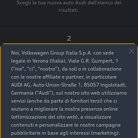
Scegli la tua nuova auto Audi dall’elenco dei
risultati.
2
Clicca su “Contatta il Concessionario”.
Noi, Volkswagen Group Italia S.p.A. con sede
legale in Verona (Italia), Viale G.R. Gumpert, 1
("noi", "ci", "nostro"), da soli o in collaborazione
con le nostre affiliate e partner, in particolare
3
AUDI AG, Auto-Union-Straße 1, 85057 Ingolstadt,
Germania ("Audi"), sul nostro sito web utilizziamo
A breve verrai ricontattato dal Customer Care
servizi (anche da parte di fornitori terzi) che ci
Audi Center o direttamente dal Concessionario
aiutano a migliorare la nostra presenza online
che ti supporterà per finalizzare la tua richiesta.
(ottimizzazione del sito web), a visualizzare
contenuti e personalizzare le nostre campagne
pubblicitarie in base agli interessi (marketing).