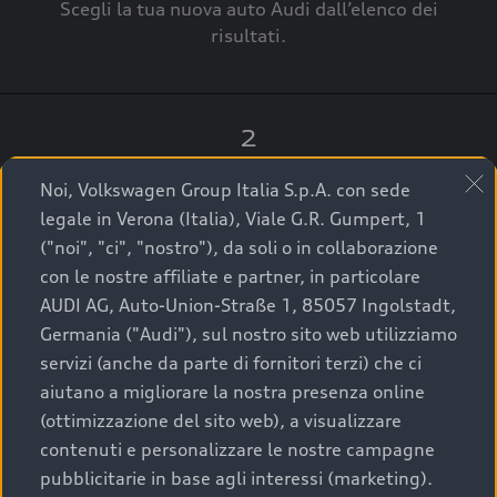
Scegli la tua nuova auto Audi dall’elenco dei
risultati.
2
Clicca su “Contatta il Concessionario”.
Noi, Volkswagen Group Italia S.p.A. con sede
legale in Verona (Italia), Viale G.R. Gumpert, 1
("noi", "ci", "nostro"), da soli o in collaborazione
con le nostre affiliate e partner, in particolare
3
AUDI AG, Auto-Union-Straße 1, 85057 Ingolstadt,
Germania ("Audi"), sul nostro sito web utilizziamo
A breve verrai ricontattato dal Customer Care
servizi (anche da parte di fornitori terzi) che ci
Audi Center o direttamente dal Concessionario
aiutano a migliorare la nostra presenza online
che ti supporterà per finalizzare la tua richiesta.
(ottimizzazione del sito web), a visualizzare
contenuti e personalizzare le nostre campagne
pubblicitarie in base agli interessi (marketing).