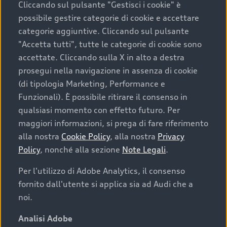
Cliccando sul pulsante "Gestisci i cookie" è
possibile gestire categorie di cookie e accettare
categorie aggiuntive. Cliccando sul pulsante
"Accetta tutti", tutte le categorie di cookie sono
accettate. Cliccando sulla X in alto a destra
prosegui nella navigazione in assenza di cookie
(di tipologia Marketing, Performance e
Funzionali). È possibile ritirare il consenso in
qualsiasi momento con effetto futuro. Per
maggiori informazioni, si prega di fare riferimento
Finanziare la tua Audi
alla nostra
Cookie Policy
, alla nostra
Privacy
Policy
, nonché alla sezione
Note Legali
.
Il primo passo verso l’emozione di guidare un’Audi
è comprarne una. Grazie ad Audi Financial
Per l'utilizzo di Adobe Analytics, il consenso
Services possiamo fornirti un’ampia gamma di
fornito dall'utente si applica sia ad Audi che a
opzioni di acquisto. Con Audi Value ti garantiamo
noi.
il valore futuro della tua Audi e, al termine del
finanziamento, tutta la libertà di scegliere se
Analisi Adobe