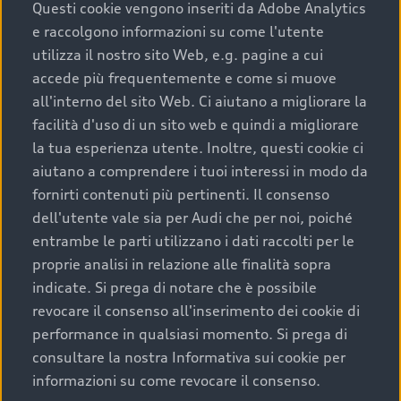
completare l’acquisto, sostituirla o restituirla.
Questi cookie vengono inseriti da Adobe Analytics
e raccolgono informazioni su come l'utente
Scopri di più
utilizza il nostro sito Web, e.g. pagine a cui
accede più frequentemente e come si muove
all'interno del sito Web. Ci aiutano a migliorare la
facilità d'uso di un sito web e quindi a migliorare
la tua esperienza utente. Inoltre, questi cookie ci
aiutano a comprendere i tuoi interessi in modo da
fornirti contenuti più pertinenti. Il consenso
dell'utente vale sia per Audi che per noi, poiché
entrambe le parti utilizzano i dati raccolti per le
proprie analisi in relazione alle finalità sopra
indicate. Si prega di notare che è possibile
Audi Premium Care
revocare il consenso all'inserimento dei cookie di
performance in qualsiasi momento. Si prega di
Per la tua nuova Audi, entro la data di
consultare la nostra Informativa sui cookie per
immatricolazione della vettura, puoi attivare il
informazioni su come revocare il consenso.
Piano Premium Care. Scopri i cinque diversi livelli