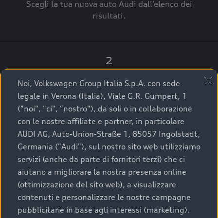
Scegli la tua nuova auto Audi dall’elenco dei
risultati.
2
Clicca su “Contatta il Concessionario”.
Noi, Volkswagen Group Italia S.p.A. con sede
legale in Verona (Italia), Viale G.R. Gumpert, 1
("noi", "ci", "nostro"), da soli o in collaborazione
con le nostre affiliate e partner, in particolare
3
AUDI AG, Auto-Union-Straße 1, 85057 Ingolstadt,
Germania ("Audi"), sul nostro sito web utilizziamo
A breve verrai ricontattato dal Customer Care
servizi (anche da parte di fornitori terzi) che ci
Audi Center o direttamente dal Concessionario
aiutano a migliorare la nostra presenza online
che ti supporterà per finalizzare la tua richiesta.
(ottimizzazione del sito web), a visualizzare
contenuti e personalizzare le nostre campagne
pubblicitarie in base agli interessi (marketing).