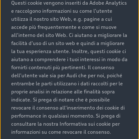
completare l’acquisto, sostituirla o restituirla.
Questi cookie vengono inseriti da Adobe Analytics
e raccolgono informazioni su come l'utente
Scopri di più
utilizza il nostro sito Web, e.g. pagine a cui
accede più frequentemente e come si muove
all'interno del sito Web. Ci aiutano a migliorare la
facilità d'uso di un sito web e quindi a migliorare
la tua esperienza utente. Inoltre, questi cookie ci
aiutano a comprendere i tuoi interessi in modo da
fornirti contenuti più pertinenti. Il consenso
dell'utente vale sia per Audi che per noi, poiché
entrambe le parti utilizzano i dati raccolti per le
proprie analisi in relazione alle finalità sopra
indicate. Si prega di notare che è possibile
Audi Premium Care
revocare il consenso all'inserimento dei cookie di
performance in qualsiasi momento. Si prega di
Per la tua nuova Audi, entro la data di
consultare la nostra Informativa sui cookie per
immatricolazione della vettura, puoi attivare il
informazioni su come revocare il consenso.
Piano Premium Care. Scopri i cinque diversi livelli