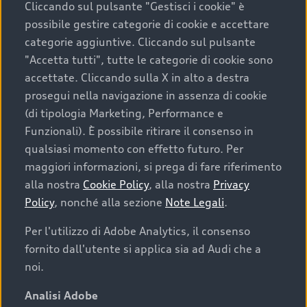
Cliccando sul pulsante "Gestisci i cookie" è
possibile gestire categorie di cookie e accettare
categorie aggiuntive. Cliccando sul pulsante
"Accetta tutti", tutte le categorie di cookie sono
accettate. Cliccando sulla X in alto a destra
prosegui nella navigazione in assenza di cookie
(di tipologia Marketing, Performance e
Funzionali). È possibile ritirare il consenso in
qualsiasi momento con effetto futuro. Per
maggiori informazioni, si prega di fare riferimento
Finanziare la tua Audi
alla nostra
Cookie Policy
, alla nostra
Privacy
Policy
, nonché alla sezione
Note Legali
.
Il primo passo verso l’emozione di guidare un’Audi
è comprarne una. Grazie ad Audi Financial
Per l'utilizzo di Adobe Analytics, il consenso
Services possiamo fornirti un’ampia gamma di
fornito dall'utente si applica sia ad Audi che a
opzioni di acquisto. Con Audi Value ti garantiamo
noi.
il valore futuro della tua Audi e, al termine del
finanziamento, tutta la libertà di scegliere se
Analisi Adobe