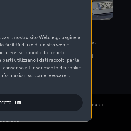
re
zza il nostro sito Web, e.g. pagine a
 la data di immatricolazione della vettura,
 facilità d'uso di un sito web e
m Care. Scopri i cinque diversi livelli di
i interessi in modo da fornirti
lizzati secondo le tabelle manutenzione di
arti utilizzano i dati raccolti per le
 il consenso all'inserimento dei cookie
informazioni su come revocare il
cetta Tutti
Torna su
cquista