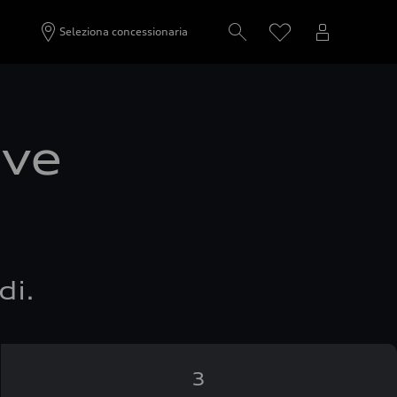
Seleziona concessionaria
ove
di.
3