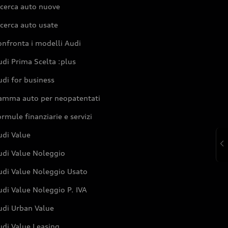
icerca auto nuove
cerca auto usate
nfronta i modelli Audi
di Prima Scelta :plus
di for business
amma auto per neopatentati
rmule finanziarie e servizi
udi Value
udi Value Noleggio
udi Value Noleggio Usato
di Value Noleggio P. IVA
udi Urban Value
udi Value Leasing