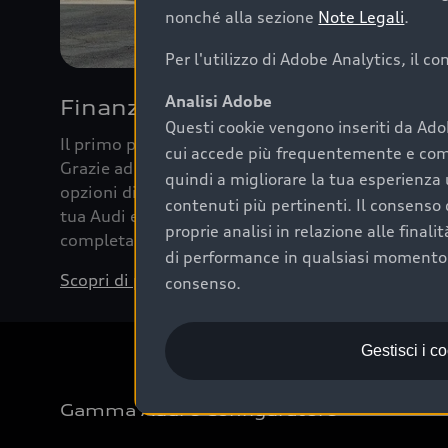
nonché alla sezione
Note Legali
.
Per l'utilizzo di Adobe Analytics, il c
Analisi Adobe
Finanziare la tua Audi
Questi cookie vengono inseriti da Ado
Il primo passo verso l’emozione di guidare un’Au
cui accede più frequentemente e come 
Grazie ad Audi Financial Services possiamo forni
quindi a migliorare la tua esperienza 
opzioni di acquisto. Con Audi Value ti garantiamo 
contenuti più pertinenti. Il consenso d
tua Audi e, al termine del finanziamento, tutta la 
proprie analisi in relazione alle final
completare l’acquisto, sostituirla o restituirla.
di performance in qualsiasi momento. 
Scopri di più
consenso.
Gestisci i c
Gamma Audi e Configuratore