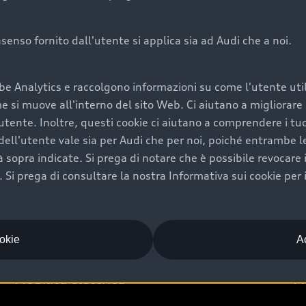
onsenso fornito dall'utente si applica sia ad Audi che a noi.
Audi Premium Ca
be Analytics e raccolgono informazioni su come l'utente utili
di è comprarne una.
Per la tua nuova Audi, entro
si muove all'interno del sito Web. Ci aiutano a migliorare la
rti un’ampia gamma di
puoi attivare il Piano Premiu
utente. Inoltre, questi cookie ci aiutano a comprendere i tuo
il valore futuro della
copertura previsti, persona
ell'utente vale sia per Audi che per noi, poiché entrambe le p
libertà di scegliere se
ogni auto.
ità sopra indicate. Si prega di notare che è possibile revocare
Scopri di più
Si prega di consultare la nostra Informativa sui cookie per 
ookie
Ac
Mobilità elettrica
A