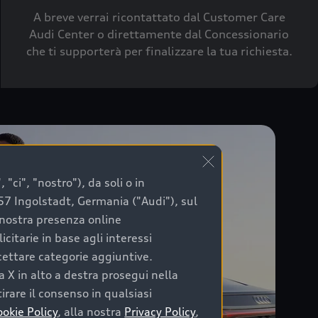
A breve verrai ricontattato dal Customer Care
Audi Center o direttamente dal Concessionario
che ti supporterà per finalizzare la tua richiesta.
"ci", "nostro"), da soli o in
057 Ingolstadt, Germania ("Audi"), sul
a nostra presenza online
citarie in base agli interessi
ccettare categorie aggiuntive.
a X in alto a destra prosegui nella
irare il consenso in qualsiasi
ookie Policy
, alla nostra
Privacy Policy
,