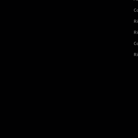
C
Ri
Ri
Co
Ri