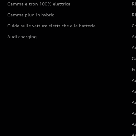
Gamma e-tron 100% elettrica
R
Gamma plug-in hybrid
Ri
Guida sulle vetture elettriche e le batterie
Co
Audi charging
Au
Au
G
Fo
A
A
A
Au
A
A