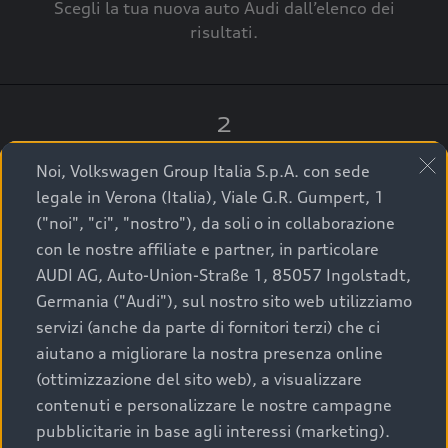
Scegli la tua nuova auto Audi dall’elenco dei
risultati.
2
Clicca su “Contatta il Concessionario”.
Noi, Volkswagen Group Italia S.p.A. con sede
legale in Verona (Italia), Viale G.R. Gumpert, 1
("noi", "ci", "nostro"), da soli o in collaborazione
con le nostre affiliate e partner, in particolare
3
AUDI AG, Auto-Union-Straße 1, 85057 Ingolstadt,
Germania ("Audi"), sul nostro sito web utilizziamo
A breve verrai ricontattato dal Customer Care
servizi (anche da parte di fornitori terzi) che ci
Audi Center o direttamente dal Concessionario
aiutano a migliorare la nostra presenza online
che ti supporterà per finalizzare la tua richiesta.
(ottimizzazione del sito web), a visualizzare
contenuti e personalizzare le nostre campagne
pubblicitarie in base agli interessi (marketing).