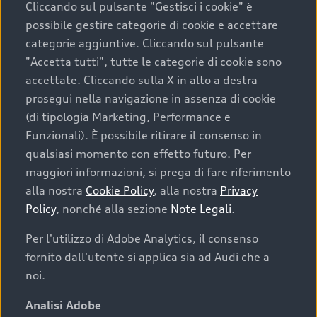
Cliccando sul pulsante "Gestisci i cookie" è
possibile gestire categorie di cookie e accettare
categorie aggiuntive. Cliccando sul pulsante
"Accetta tutti", tutte le categorie di cookie sono
accettate. Cliccando sulla X in alto a destra
prosegui nella navigazione in assenza di cookie
(di tipologia Marketing, Performance e
Funzionali). È possibile ritirare il consenso in
qualsiasi momento con effetto futuro. Per
maggiori informazioni, si prega di fare riferimento
Finanziare la tua Audi
alla nostra
Cookie Policy
, alla nostra
Privacy
Policy
, nonché alla sezione
Note Legali
.
Il primo passo verso l’emozione di guidare un’Audi
è comprarne una. Grazie ad Audi Financial
Per l'utilizzo di Adobe Analytics, il consenso
Services possiamo fornirti un’ampia gamma di
fornito dall'utente si applica sia ad Audi che a
opzioni di acquisto. Con Audi Value ti garantiamo
noi.
il valore futuro della tua Audi e, al termine del
finanziamento, tutta la libertà di scegliere se
Analisi Adobe