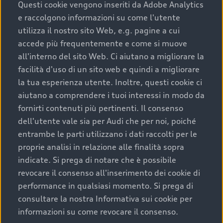
completare l’acquisto, sostituirla o restituirla.
Questi cookie vengono inseriti da Adobe Analytics
e raccolgono informazioni su come l'utente
Scopri di più
utilizza il nostro sito Web, e.g. pagine a cui
accede più frequentemente e come si muove
all'interno del sito Web. Ci aiutano a migliorare la
facilità d'uso di un sito web e quindi a migliorare
la tua esperienza utente. Inoltre, questi cookie ci
aiutano a comprendere i tuoi interessi in modo da
fornirti contenuti più pertinenti. Il consenso
dell'utente vale sia per Audi che per noi, poiché
entrambe le parti utilizzano i dati raccolti per le
proprie analisi in relazione alle finalità sopra
indicate. Si prega di notare che è possibile
Audi Premium Care
revocare il consenso all'inserimento dei cookie di
performance in qualsiasi momento. Si prega di
Per la tua nuova Audi, entro la data di
consultare la nostra Informativa sui cookie per
immatricolazione della vettura, puoi attivare il
informazioni su come revocare il consenso.
Piano Premium Care. Scopri i cinque diversi livelli