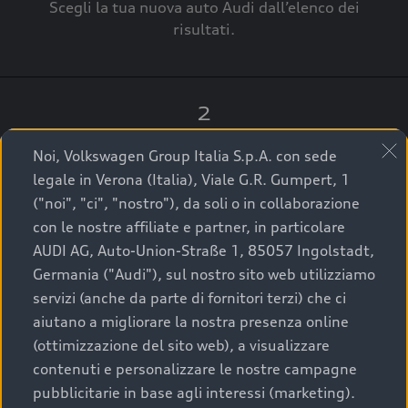
Scegli la tua nuova auto Audi dall’elenco dei
risultati.
2
Clicca su “Contatta il Concessionario”.
Noi, Volkswagen Group Italia S.p.A. con sede
legale in Verona (Italia), Viale G.R. Gumpert, 1
("noi", "ci", "nostro"), da soli o in collaborazione
con le nostre affiliate e partner, in particolare
3
AUDI AG, Auto-Union-Straße 1, 85057 Ingolstadt,
Germania ("Audi"), sul nostro sito web utilizziamo
A breve verrai ricontattato dal Customer Care
servizi (anche da parte di fornitori terzi) che ci
Audi Center o direttamente dal Concessionario
aiutano a migliorare la nostra presenza online
che ti supporterà per finalizzare la tua richiesta.
(ottimizzazione del sito web), a visualizzare
contenuti e personalizzare le nostre campagne
pubblicitarie in base agli interessi (marketing).