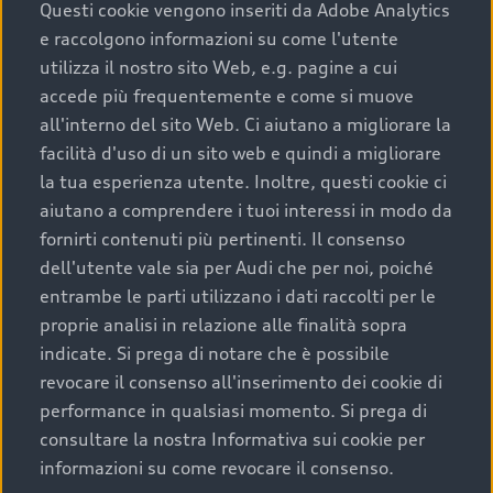
completare l’acquisto, sostituirla o restituirla.
Questi cookie vengono inseriti da Adobe Analytics
e raccolgono informazioni su come l'utente
Scopri di più
utilizza il nostro sito Web, e.g. pagine a cui
accede più frequentemente e come si muove
all'interno del sito Web. Ci aiutano a migliorare la
facilità d'uso di un sito web e quindi a migliorare
la tua esperienza utente. Inoltre, questi cookie ci
aiutano a comprendere i tuoi interessi in modo da
fornirti contenuti più pertinenti. Il consenso
dell'utente vale sia per Audi che per noi, poiché
entrambe le parti utilizzano i dati raccolti per le
proprie analisi in relazione alle finalità sopra
indicate. Si prega di notare che è possibile
Audi Premium Care
revocare il consenso all'inserimento dei cookie di
performance in qualsiasi momento. Si prega di
Per la tua nuova Audi, entro la data di
consultare la nostra Informativa sui cookie per
immatricolazione della vettura, puoi attivare il
informazioni su come revocare il consenso.
Piano Premium Care. Scopri i cinque diversi livelli