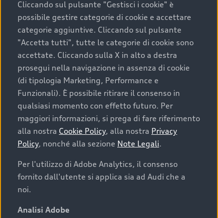
Cliccando sul pulsante "Gestisci i cookie" è
possibile gestire categorie di cookie e accettare
categorie aggiuntive. Cliccando sul pulsante
"Accetta tutti", tutte le categorie di cookie sono
accettate. Cliccando sulla X in alto a destra
prosegui nella navigazione in assenza di cookie
(di tipologia Marketing, Performance e
Funzionali). È possibile ritirare il consenso in
qualsiasi momento con effetto futuro. Per
maggiori informazioni, si prega di fare riferimento
Finanziare la tua Audi
alla nostra
Cookie Policy
, alla nostra
Privacy
Policy
, nonché alla sezione
Note Legali
.
Il primo passo verso l’emozione di guidare un’Audi
è comprarne una. Grazie ad Audi Financial
Per l'utilizzo di Adobe Analytics, il consenso
Services possiamo fornirti un’ampia gamma di
fornito dall'utente si applica sia ad Audi che a
opzioni di acquisto. Con Audi Value ti garantiamo
noi.
il valore futuro della tua Audi e, al termine del
finanziamento, tutta la libertà di scegliere se
Analisi Adobe