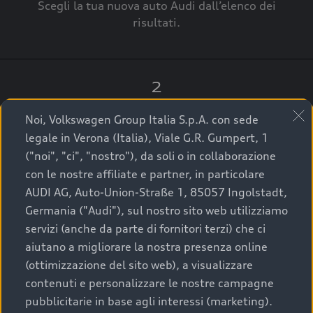
Scegli la tua nuova auto Audi dall’elenco dei
risultati.
2
Clicca su “Contatta il Concessionario”.
Noi, Volkswagen Group Italia S.p.A. con sede
legale in Verona (Italia), Viale G.R. Gumpert, 1
("noi", "ci", "nostro"), da soli o in collaborazione
con le nostre affiliate e partner, in particolare
3
AUDI AG, Auto-Union-Straße 1, 85057 Ingolstadt,
Germania ("Audi"), sul nostro sito web utilizziamo
A breve verrai ricontattato dal Customer Care
servizi (anche da parte di fornitori terzi) che ci
Audi Center o direttamente dal Concessionario
aiutano a migliorare la nostra presenza online
che ti supporterà per finalizzare la tua richiesta.
(ottimizzazione del sito web), a visualizzare
contenuti e personalizzare le nostre campagne
pubblicitarie in base agli interessi (marketing).