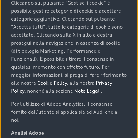
Cliccando sul pulsante "Gestisci i cookie" è
possibile gestire categorie di cookie e accettare
categorie aggiuntive. Cliccando sul pulsante
"Accetta tutti", tutte le categorie di cookie sono
accettate. Cliccando sulla X in alto a destra
prosegui nella navigazione in assenza di cookie
(di tipologia Marketing, Performance e
Funzionali). È possibile ritirare il consenso in
qualsiasi momento con effetto futuro. Per
maggiori informazioni, si prega di fare riferimento
Finanziare la tua Audi
alla nostra
Cookie Policy
, alla nostra
Privacy
Policy
, nonché alla sezione
Note Legali
.
Il primo passo verso l’emozione di guidare un’Audi
è comprarne una. Grazie ad Audi Financial
Per l'utilizzo di Adobe Analytics, il consenso
Services possiamo fornirti un’ampia gamma di
fornito dall'utente si applica sia ad Audi che a
opzioni di acquisto. Con Audi Value ti garantiamo
noi.
il valore futuro della tua Audi e, al termine del
finanziamento, tutta la libertà di scegliere se
Analisi Adobe