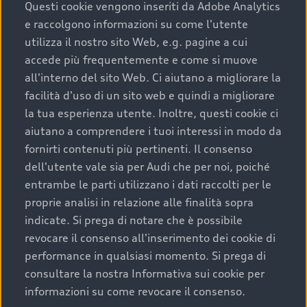
completare l’acquisto, sostituirla o restituirla.
Questi cookie vengono inseriti da Adobe Analytics
e raccolgono informazioni su come l'utente
Scopri di più
utilizza il nostro sito Web, e.g. pagine a cui
accede più frequentemente e come si muove
all'interno del sito Web. Ci aiutano a migliorare la
facilità d'uso di un sito web e quindi a migliorare
la tua esperienza utente. Inoltre, questi cookie ci
aiutano a comprendere i tuoi interessi in modo da
fornirti contenuti più pertinenti. Il consenso
dell'utente vale sia per Audi che per noi, poiché
entrambe le parti utilizzano i dati raccolti per le
proprie analisi in relazione alle finalità sopra
indicate. Si prega di notare che è possibile
Audi Premium Care
revocare il consenso all'inserimento dei cookie di
performance in qualsiasi momento. Si prega di
Per la tua nuova Audi, entro la data di
consultare la nostra Informativa sui cookie per
immatricolazione della vettura, puoi attivare il
informazioni su come revocare il consenso.
Piano Premium Care. Scopri i cinque diversi livelli