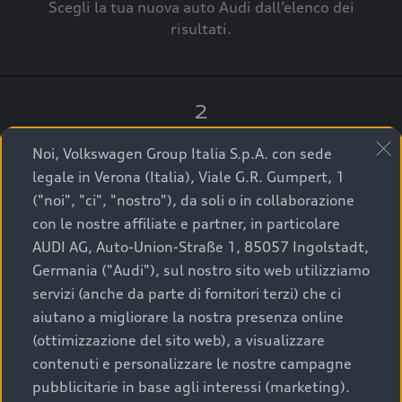
Scegli la tua nuova auto Audi dall’elenco dei
risultati.
2
Clicca su “Contatta il Concessionario”.
Noi, Volkswagen Group Italia S.p.A. con sede
legale in Verona (Italia), Viale G.R. Gumpert, 1
("noi", "ci", "nostro"), da soli o in collaborazione
con le nostre affiliate e partner, in particolare
3
AUDI AG, Auto-Union-Straße 1, 85057 Ingolstadt,
Germania ("Audi"), sul nostro sito web utilizziamo
A breve verrai ricontattato dal Customer Care
servizi (anche da parte di fornitori terzi) che ci
Audi Center o direttamente dal Concessionario
aiutano a migliorare la nostra presenza online
che ti supporterà per finalizzare la tua richiesta.
(ottimizzazione del sito web), a visualizzare
contenuti e personalizzare le nostre campagne
pubblicitarie in base agli interessi (marketing).