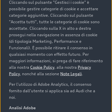
Cliccando sul pulsante "Gestisci i cookie" è
possibile gestire categorie di cookie e accettare
categorie aggiuntive. Cliccando sul pulsante
"Accetta tutti", tutte le categorie di cookie sono
accettate. Cliccando sulla X in alto a destra
prosegui nella navigazione in assenza di cookie
(di tipologia Marketing, Performance e
Funzionali). È possibile ritirare il consenso in
qualsiasi momento con effetto futuro. Per
maggiori informazioni, si prega di fare riferimento
Finanziare la tua Audi
alla nostra
Cookie Policy
, alla nostra
Privacy
Policy
, nonché alla sezione
Note Legali
.
Il primo passo verso l’emozione di guidare un’Audi
è comprarne una. Grazie ad Audi Financial
Per l'utilizzo di Adobe Analytics, il consenso
Services possiamo fornirti un’ampia gamma di
fornito dall'utente si applica sia ad Audi che a
opzioni di acquisto. Con Audi Value ti garantiamo
noi.
il valore futuro della tua Audi e, al termine del
finanziamento, tutta la libertà di scegliere se
Analisi Adobe