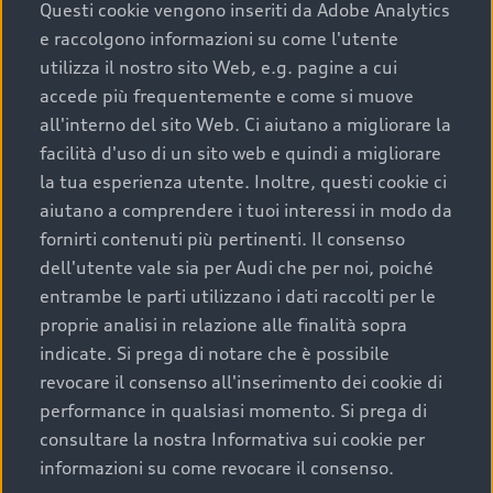
completare l’acquisto, sostituirla o restituirla.
Questi cookie vengono inseriti da Adobe Analytics
e raccolgono informazioni su come l'utente
Scopri di più
utilizza il nostro sito Web, e.g. pagine a cui
accede più frequentemente e come si muove
all'interno del sito Web. Ci aiutano a migliorare la
facilità d'uso di un sito web e quindi a migliorare
la tua esperienza utente. Inoltre, questi cookie ci
aiutano a comprendere i tuoi interessi in modo da
fornirti contenuti più pertinenti. Il consenso
dell'utente vale sia per Audi che per noi, poiché
entrambe le parti utilizzano i dati raccolti per le
proprie analisi in relazione alle finalità sopra
indicate. Si prega di notare che è possibile
Audi Premium Care
revocare il consenso all'inserimento dei cookie di
performance in qualsiasi momento. Si prega di
Per la tua nuova Audi, entro la data di
consultare la nostra Informativa sui cookie per
immatricolazione della vettura, puoi attivare il
informazioni su come revocare il consenso.
Piano Premium Care. Scopri i cinque diversi livelli