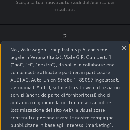
Scegli la tua nuova auto Audi dall’elenco dei
risultati.
2
Clicca su “Contatta il Concessionario”.
Noi, Volkswagen Group Italia S.p.A. con sede
legale in Verona (Italia), Viale G.R. Gumpert, 1
("noi", "ci", "nostro"), da soli o in collaborazione
con le nostre affiliate e partner, in particolare
3
AUDI AG, Auto-Union-Straße 1, 85057 Ingolstadt,
Germania ("Audi"), sul nostro sito web utilizziamo
A breve verrai ricontattato dal Customer Care
servizi (anche da parte di fornitori terzi) che ci
Audi Center o direttamente dal Concessionario
aiutano a migliorare la nostra presenza online
che ti supporterà per finalizzare la tua richiesta.
(ottimizzazione del sito web), a visualizzare
contenuti e personalizzare le nostre campagne
pubblicitarie in base agli interessi (marketing).