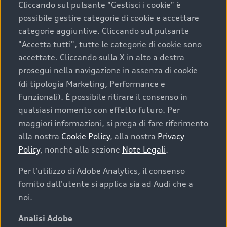
Cliccando sul pulsante "Gestisci i cookie" è
possibile gestire categorie di cookie e accettare
categorie aggiuntive. Cliccando sul pulsante
"Accetta tutti", tutte le categorie di cookie sono
accettate. Cliccando sulla X in alto a destra
prosegui nella navigazione in assenza di cookie
(di tipologia Marketing, Performance e
Funzionali). È possibile ritirare il consenso in
qualsiasi momento con effetto futuro. Per
maggiori informazioni, si prega di fare riferimento
Finanziare la tua Audi
alla nostra
Cookie Policy
, alla nostra
Privacy
Policy
, nonché alla sezione
Note Legali
.
Il primo passo verso l’emozione di guidare un’Audi
è comprarne una. Grazie ad Audi Financial
Per l'utilizzo di Adobe Analytics, il consenso
Services possiamo fornirti un’ampia gamma di
fornito dall'utente si applica sia ad Audi che a
opzioni di acquisto. Con Audi Value ti garantiamo
noi.
il valore futuro della tua Audi e, al termine del
finanziamento, tutta la libertà di scegliere se
Analisi Adobe