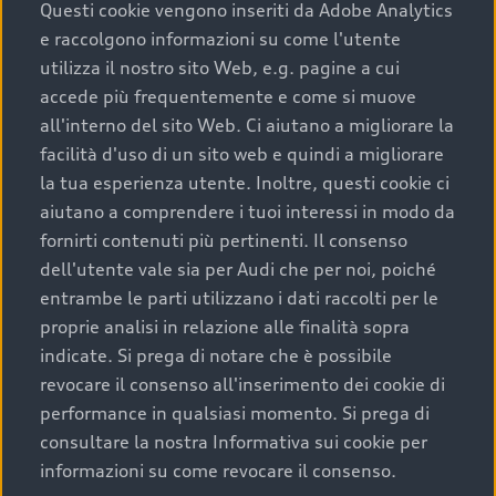
completare l’acquisto, sostituirla o restituirla.
Questi cookie vengono inseriti da Adobe Analytics
e raccolgono informazioni su come l'utente
Scopri di più
utilizza il nostro sito Web, e.g. pagine a cui
accede più frequentemente e come si muove
all'interno del sito Web. Ci aiutano a migliorare la
facilità d'uso di un sito web e quindi a migliorare
la tua esperienza utente. Inoltre, questi cookie ci
aiutano a comprendere i tuoi interessi in modo da
fornirti contenuti più pertinenti. Il consenso
dell'utente vale sia per Audi che per noi, poiché
entrambe le parti utilizzano i dati raccolti per le
proprie analisi in relazione alle finalità sopra
indicate. Si prega di notare che è possibile
Audi Premium Care
revocare il consenso all'inserimento dei cookie di
performance in qualsiasi momento. Si prega di
Per la tua nuova Audi, entro la data di
consultare la nostra Informativa sui cookie per
immatricolazione della vettura, puoi attivare il
informazioni su come revocare il consenso.
Piano Premium Care. Scopri i cinque diversi livelli