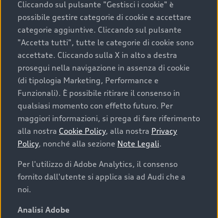
Cliccando sul pulsante "Gestisci i cookie" è
possibile gestire categorie di cookie e accettare
categorie aggiuntive. Cliccando sul pulsante
"Accetta tutti", tutte le categorie di cookie sono
accettate. Cliccando sulla X in alto a destra
prosegui nella navigazione in assenza di cookie
(di tipologia Marketing, Performance e
Funzionali). È possibile ritirare il consenso in
qualsiasi momento con effetto futuro. Per
maggiori informazioni, si prega di fare riferimento
Finanziare la tua Audi
alla nostra
Cookie Policy
, alla nostra
Privacy
Policy
, nonché alla sezione
Note Legali
.
Il primo passo verso l’emozione di guidare un’Audi
è comprarne una. Grazie ad Audi Financial
Per l'utilizzo di Adobe Analytics, il consenso
Services possiamo fornirti un’ampia gamma di
fornito dall'utente si applica sia ad Audi che a
opzioni di acquisto. Con Audi Value ti garantiamo
noi.
il valore futuro della tua Audi e, al termine del
finanziamento, tutta la libertà di scegliere se
Analisi Adobe