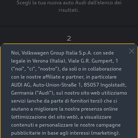
Scegli la tua nuova auto Audi dall’elenco dei
risultati.
2
Clicca su “Contatta il Concessionario”.
Noi, Volkswagen Group Italia S.p.A. con sede
legale in Verona (Italia), Viale G.R. Gumpert, 1
("noi", "ci", "nostro"), da soli o in collaborazione
con le nostre affiliate e partner, in particolare
3
AUDI AG, Auto-Union-Straße 1, 85057 Ingolstadt,
Germania ("Audi"), sul nostro sito web utilizziamo
A breve verrai ricontattato dal Customer Care
servizi (anche da parte di fornitori terzi) che ci
Audi Center o direttamente dal Concessionario
aiutano a migliorare la nostra presenza online
che ti supporterà per finalizzare la tua richiesta.
(ottimizzazione del sito web), a visualizzare
contenuti e personalizzare le nostre campagne
pubblicitarie in base agli interessi (marketing).