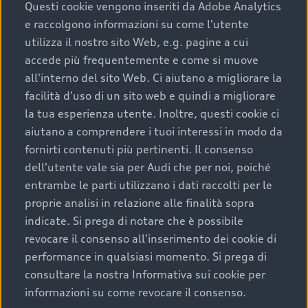
completare l’acquisto, sostituirla o restituirla.
Questi cookie vengono inseriti da Adobe Analytics
e raccolgono informazioni su come l'utente
Scopri di più
utilizza il nostro sito Web, e.g. pagine a cui
accede più frequentemente e come si muove
all'interno del sito Web. Ci aiutano a migliorare la
facilità d'uso di un sito web e quindi a migliorare
la tua esperienza utente. Inoltre, questi cookie ci
aiutano a comprendere i tuoi interessi in modo da
fornirti contenuti più pertinenti. Il consenso
dell'utente vale sia per Audi che per noi, poiché
entrambe le parti utilizzano i dati raccolti per le
proprie analisi in relazione alle finalità sopra
indicate. Si prega di notare che è possibile
Audi Premium Care
revocare il consenso all'inserimento dei cookie di
performance in qualsiasi momento. Si prega di
Per la tua nuova Audi, entro la data di
consultare la nostra Informativa sui cookie per
immatricolazione della vettura, puoi attivare il
informazioni su come revocare il consenso.
Piano Premium Care. Scopri i cinque diversi livelli