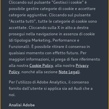
Cliccando sul pulsante "Gestisci i cookie" è
possibile gestire categorie di cookie e accettare
categorie aggiuntive. Cliccando sul pulsante
"Accetta tutti", tutte le categorie di cookie sono
accettate. Cliccando sulla X in alto a destra
prosegui nella navigazione in assenza di cookie
(di tipologia Marketing, Performance e
Funzionali). È possibile ritirare il consenso in
qualsiasi momento con effetto futuro. Per
maggiori informazioni, si prega di fare riferimento
Finanziare la tua Audi
alla nostra
Cookie Policy
, alla nostra
Privacy
Policy
, nonché alla sezione
Note Legali
.
Il primo passo verso l’emozione di guidare un’Audi
è comprarne una. Grazie ad Audi Financial
Per l'utilizzo di Adobe Analytics, il consenso
Services possiamo fornirti un’ampia gamma di
fornito dall'utente si applica sia ad Audi che a
opzioni di acquisto. Con Audi Value ti garantiamo
noi.
il valore futuro della tua Audi e, al termine del
finanziamento, tutta la libertà di scegliere se
Analisi Adobe