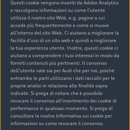
completare l’acquisto, sostituirla o restituirla.
Questi cookie vengono inseriti da Adobe Analytics
e raccolgono informazioni su come l'utente
Scopri di più
utilizza il nostro sito Web, e.g. pagine a cui
accede più frequentemente e come si muove
all'interno del sito Web. Ci aiutano a migliorare la
facilità d'uso di un sito web e quindi a migliorare
la tua esperienza utente. Inoltre, questi cookie ci
aiutano a comprendere i tuoi interessi in modo da
fornirti contenuti più pertinenti. Il consenso
dell'utente vale sia per Audi che per noi, poiché
entrambe le parti utilizzano i dati raccolti per le
proprie analisi in relazione alle finalità sopra
indicate. Si prega di notare che è possibile
Audi Premium Care
revocare il consenso all'inserimento dei cookie di
performance in qualsiasi momento. Si prega di
Per la tua nuova Audi, entro la data di
consultare la nostra Informativa sui cookie per
immatricolazione della vettura, puoi attivare il
informazioni su come revocare il consenso.
Piano Premium Care. Scopri i cinque diversi livelli