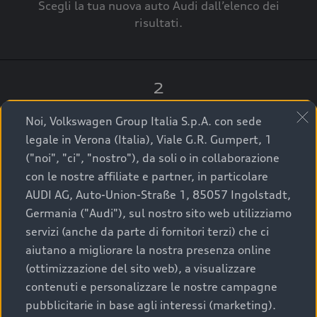
Scegli la tua nuova auto Audi dall’elenco dei
risultati.
2
Clicca su “Contatta il Concessionario”.
Noi, Volkswagen Group Italia S.p.A. con sede
legale in Verona (Italia), Viale G.R. Gumpert, 1
("noi", "ci", "nostro"), da soli o in collaborazione
con le nostre affiliate e partner, in particolare
3
AUDI AG, Auto-Union-Straße 1, 85057 Ingolstadt,
Germania ("Audi"), sul nostro sito web utilizziamo
A breve verrai ricontattato dal Customer Care
servizi (anche da parte di fornitori terzi) che ci
Audi Center o direttamente dal Concessionario
aiutano a migliorare la nostra presenza online
che ti supporterà per finalizzare la tua richiesta.
(ottimizzazione del sito web), a visualizzare
contenuti e personalizzare le nostre campagne
pubblicitarie in base agli interessi (marketing).