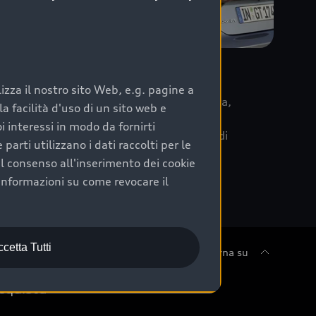
re
zza il nostro sito Web, e.g. pagine a
 la data di immatricolazione della vettura,
 facilità d'uso di un sito web e
m Care. Scopri i cinque diversi livelli di
i interessi in modo da fornirti
lizzati secondo le tabelle manutenzione di
arti utilizzano i dati raccolti per le
 il consenso all'inserimento dei cookie
informazioni su come revocare il
cetta Tutti
Torna su
cquista