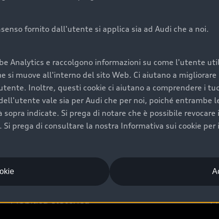
onsenso fornito dall'utente si applica sia ad Audi che a noi.
Audi Premium Ca
be Analytics e raccolgono informazioni su come l'utente utili
di è comprarne una.
Per la tua nuova Audi, entro
si muove all'interno del sito Web. Ci aiutano a migliorare la
rti un’ampia gamma di
puoi attivare il Piano Premiu
utente. Inoltre, questi cookie ci aiutano a comprendere i tuo
il valore futuro della
copertura previsti, persona
ell'utente vale sia per Audi che per noi, poiché entrambe le p
libertà di scegliere se
ogni auto.
ità sopra indicate. Si prega di notare che è possibile revocare
Scopri di più
Si prega di consultare la nostra Informativa sui cookie per 
ookie
Ac
Mobilità elettrica
A