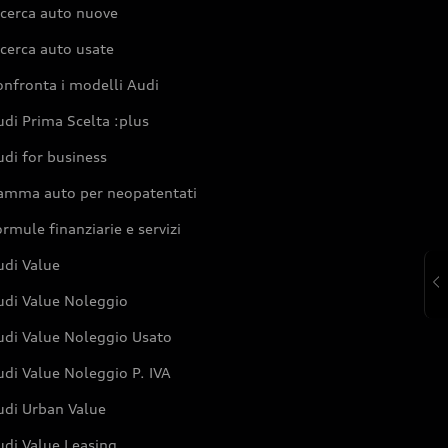
icerca auto nuove
cerca auto usate
nfronta i modelli Audi
di Prima Scelta :plus
di for business
amma auto per neopatentati
rmule finanziarie e servizi
udi Value
udi Value Noleggio
udi Value Noleggio Usato
di Value Noleggio P. IVA
udi Urban Value
udi Value Leasing