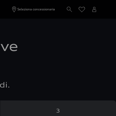
Seleziona concessionaria
ove
di.
3