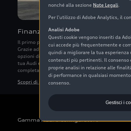
nonché alla sezione
Note Legali
.
Per l'utilizzo di Adobe Analytics, il c
Analisi Adobe
Finanziare la tua Audi
Questi cookie vengono inseriti da Ado
Il primo passo verso l’emozione di guidare un’Au
cui accede più frequentemente e come 
Grazie ad Audi Financial Services possiamo forni
quindi a migliorare la tua esperienza 
opzioni di acquisto. Con Audi Value ti garantiamo 
contenuti più pertinenti. Il consenso d
tua Audi e, al termine del finanziamento, tutta la 
proprie analisi in relazione alle final
completare l’acquisto, sostituirla o restituirla.
di performance in qualsiasi momento. 
Scopri di più
consenso.
Gestisci i c
Gamma Audi e Configuratore