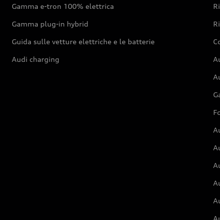
Gamma e-tron 100% elettrica
R
Gamma plug-in hybrid
Ri
Guida sulle vetture elettriche e le batterie
Co
Audi charging
Au
Au
G
Fo
A
A
A
Au
A
A