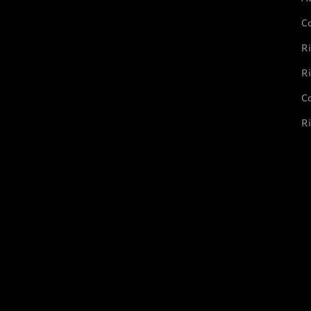
C
Ri
Ri
Co
Ri