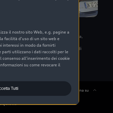
re
zza il nostro sito Web, e.g. pagine a
 la data di immatricolazione della vettura,
 facilità d'uso di un sito web e
m Care. Scopri i cinque diversi livelli di
i interessi in modo da fornirti
lizzati secondo le tabelle manutenzione di
arti utilizzano i dati raccolti per le
 il consenso all'inserimento dei cookie
informazioni su come revocare il
cetta Tutti
Torna su
cquista