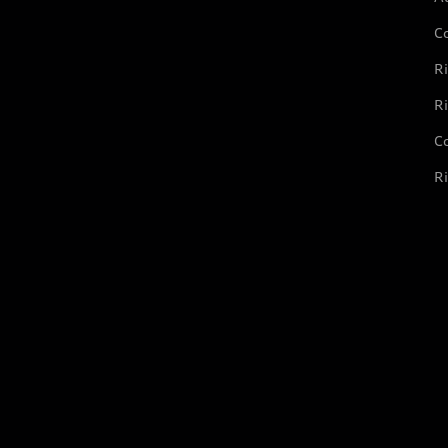
C
Ri
Ri
Co
Ri