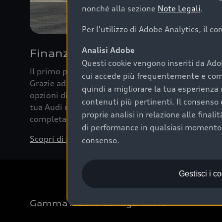
nonché alla sezione
Note Legali
.
Per l'utilizzo di Adobe Analytics, il c
Analisi Adobe
Finanziare la tua Audi
Questi cookie vengono inseriti da Ado
Il primo passo verso l’emozione di guidare un’Au
cui accede più frequentemente e come 
Grazie ad Audi Financial Services possiamo forni
quindi a migliorare la tua esperienza 
opzioni di acquisto. Con Audi Value ti garantiamo 
contenuti più pertinenti. Il consenso d
tua Audi e, al termine del finanziamento, tutta la 
proprie analisi in relazione alle final
completare l’acquisto, sostituirla o restituirla.
di performance in qualsiasi momento. 
Scopri di più
consenso.
Gestisci i c
Gamma Audi e Configuratore