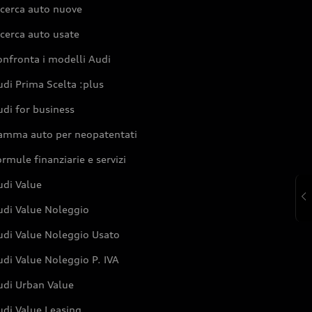
icerca auto nuove
cerca auto usate
nfronta i modelli Audi
di Prima Scelta :plus
di for business
amma auto per neopatentati
rmule finanziarie e servizi
udi Value
udi Value Noleggio
udi Value Noleggio Usato
di Value Noleggio P. IVA
udi Urban Value
udi Value Leasing