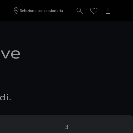
Seleziona concessionaria
ove
di.
3