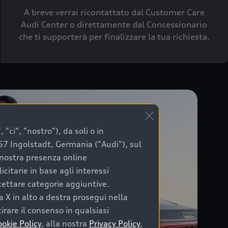
A breve verrai ricontattato dal Customer Care
Audi Center o direttamente dal Concessionario
che ti supporterà per finalizzare la tua richiesta.
"ci", "nostro"), da soli o in
057 Ingolstadt, Germania ("Audi"), sul
a nostra presenza online
citarie in base agli interessi
ccettare categorie aggiuntive.
a X in alto a destra prosegui nella
irare il consenso in qualsiasi
ookie Policy
, alla nostra
Privacy Policy
,