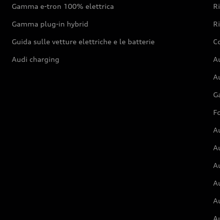
Gamma e-tron 100% elettrica
R
Gamma plug-in hybrid
Ri
Guida sulle vetture elettriche e le batterie
Co
Audi charging
Au
Au
G
Fo
A
A
A
Au
A
A