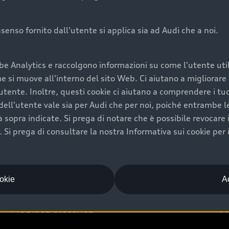
onsenso fornito dall'utente si applica sia ad Audi che a noi.
Audi Premium Ca
be Analytics e raccolgono informazioni su come l'utente utili
di è comprarne una.
Per la tua nuova Audi, entro
si muove all'interno del sito Web. Ci aiutano a migliorare la
rti un’ampia gamma di
puoi attivare il Piano Premiu
utente. Inoltre, questi cookie ci aiutano a comprendere i tuo
il valore futuro della
copertura previsti, persona
ell'utente vale sia per Audi che per noi, poiché entrambe le p
libertà di scegliere se
ogni auto.
ità sopra indicate. Si prega di notare che è possibile revocare
Scopri di più
Si prega di consultare la nostra Informativa sui cookie per 
ookie
Ac
Mobilità elettrica
A