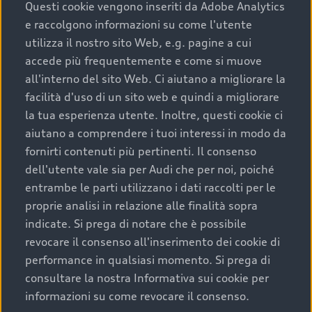
completare l’acquisto, sostituirla o restituirla.
Questi cookie vengono inseriti da Adobe Analytics
e raccolgono informazioni su come l'utente
Scopri di più
utilizza il nostro sito Web, e.g. pagine a cui
accede più frequentemente e come si muove
all'interno del sito Web. Ci aiutano a migliorare la
facilità d'uso di un sito web e quindi a migliorare
la tua esperienza utente. Inoltre, questi cookie ci
aiutano a comprendere i tuoi interessi in modo da
fornirti contenuti più pertinenti. Il consenso
dell'utente vale sia per Audi che per noi, poiché
entrambe le parti utilizzano i dati raccolti per le
proprie analisi in relazione alle finalità sopra
indicate. Si prega di notare che è possibile
Audi Premium Care
revocare il consenso all'inserimento dei cookie di
performance in qualsiasi momento. Si prega di
Per la tua nuova Audi, entro la data di
consultare la nostra Informativa sui cookie per
immatricolazione della vettura, puoi attivare il
informazioni su come revocare il consenso.
Piano Premium Care. Scopri i cinque diversi livelli