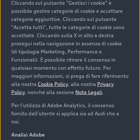
Cliccando sul pulsante "Gestisci i cookie" è
possibile gestire categorie di cookie e accettare
categorie aggiuntive. Cliccando sul pulsante
"Accetta tutti", tutte le categorie di cookie sono
accettate. Cliccando sulla X in alto a destra
prosegui nella navigazione in assenza di cookie
(di tipologia Marketing, Performance e
Funzionali). È possibile ritirare il consenso in
qualsiasi momento con effetto futuro. Per
maggiori informazioni, si prega di fare riferimento
Finanziare la tua Audi
alla nostra
Cookie Policy
, alla nostra
Privacy
Policy
, nonché alla sezione
Note Legali
.
Il primo passo verso l’emozione di guidare un’Audi
è comprarne una. Grazie ad Audi Financial
Per l'utilizzo di Adobe Analytics, il consenso
Services possiamo fornirti un’ampia gamma di
fornito dall'utente si applica sia ad Audi che a
opzioni di acquisto. Con Audi Value ti garantiamo
noi.
il valore futuro della tua Audi e, al termine del
finanziamento, tutta la libertà di scegliere se
Analisi Adobe