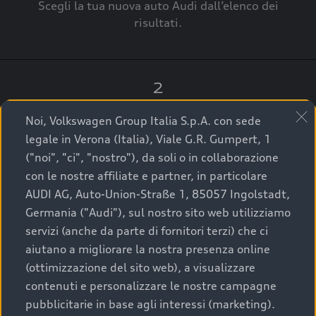
Scegli la tua nuova auto Audi dall’elenco dei
risultati.
2
Clicca su “Contatta il Concessionario”.
Noi, Volkswagen Group Italia S.p.A. con sede
legale in Verona (Italia), Viale G.R. Gumpert, 1
("noi", "ci", "nostro"), da soli o in collaborazione
con le nostre affiliate e partner, in particolare
3
AUDI AG, Auto-Union-Straße 1, 85057 Ingolstadt,
Germania ("Audi"), sul nostro sito web utilizziamo
A breve verrai ricontattato dal Customer Care
servizi (anche da parte di fornitori terzi) che ci
Audi Center o direttamente dal Concessionario
aiutano a migliorare la nostra presenza online
che ti supporterà per finalizzare la tua richiesta.
(ottimizzazione del sito web), a visualizzare
contenuti e personalizzare le nostre campagne
pubblicitarie in base agli interessi (marketing).