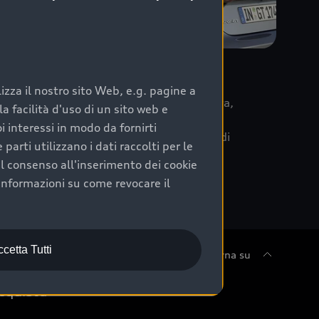
re
zza il nostro sito Web, e.g. pagine a
 la data di immatricolazione della vettura,
 facilità d'uso di un sito web e
m Care. Scopri i cinque diversi livelli di
i interessi in modo da fornirti
lizzati secondo le tabelle manutenzione di
arti utilizzano i dati raccolti per le
 il consenso all'inserimento dei cookie
informazioni su come revocare il
cetta Tutti
Torna su
cquista