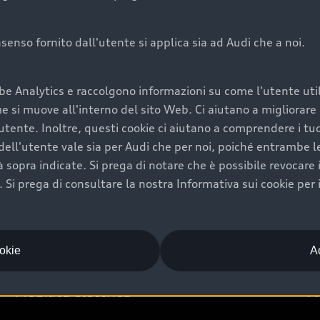
onsenso fornito dall'utente si applica sia ad Audi che a noi.
Audi Premium Ca
be Analytics e raccolgono informazioni su come l'utente utili
di è comprarne una.
Per la tua nuova Audi, entro
si muove all'interno del sito Web. Ci aiutano a migliorare la
rti un’ampia gamma di
puoi attivare il Piano Premiu
utente. Inoltre, questi cookie ci aiutano a comprendere i tuo
il valore futuro della
copertura previsti, persona
ell'utente vale sia per Audi che per noi, poiché entrambe le p
libertà di scegliere se
ogni auto.
ità sopra indicate. Si prega di notare che è possibile revocare
Scopri di più
Si prega di consultare la nostra Informativa sui cookie per 
ookie
Ac
Mobilità elettrica
A