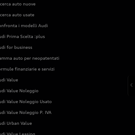
icerca auto nuove
cerca auto usate
nfronta i modelli Audi
di Prima Scelta :plus
di for business
amma auto per neopatentati
rmule finanziarie e servizi
udi Value
udi Value Noleggio
udi Value Noleggio Usato
di Value Noleggio P. IVA
udi Urban Value
udi Value Leasing