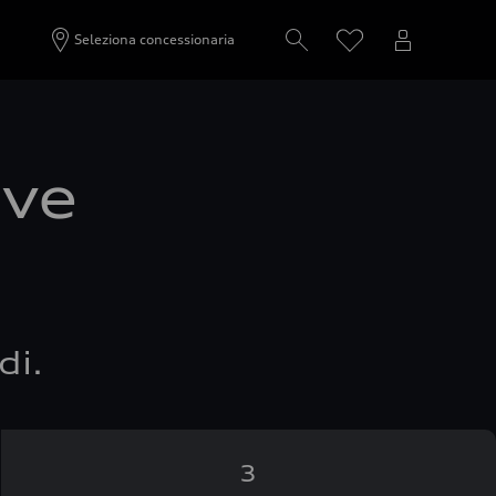
Seleziona concessionaria
ove
di.
3