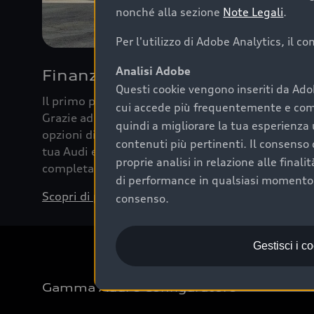
nonché alla sezione
Note Legali
.
Per l'utilizzo di Adobe Analytics, il c
Analisi Adobe
Finanziare la tua Audi
Questi cookie vengono inseriti da Ado
Il primo passo verso l’emozione di guidare un’Au
cui accede più frequentemente e come 
Grazie ad Audi Financial Services possiamo forni
quindi a migliorare la tua esperienza 
opzioni di acquisto. Con Audi Value ti garantiamo 
contenuti più pertinenti. Il consenso d
tua Audi e, al termine del finanziamento, tutta la 
proprie analisi in relazione alle final
completare l’acquisto, sostituirla o restituirla.
di performance in qualsiasi momento. 
Scopri di più
consenso.
Gestisci i c
Gamma Audi e Configuratore