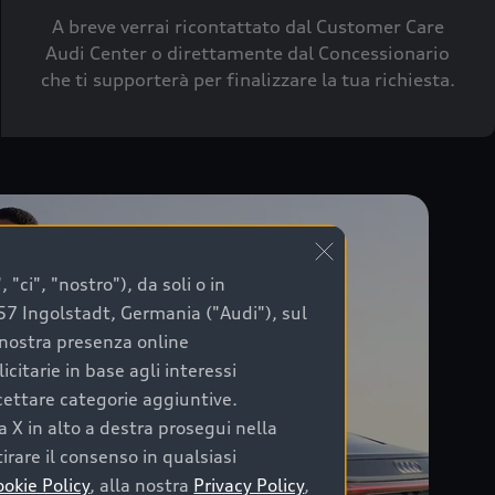
A breve verrai ricontattato dal Customer Care
Audi Center o direttamente dal Concessionario
che ti supporterà per finalizzare la tua richiesta.
"ci", "nostro"), da soli o in
057 Ingolstadt, Germania ("Audi"), sul
a nostra presenza online
citarie in base agli interessi
ccettare categorie aggiuntive.
a X in alto a destra prosegui nella
irare il consenso in qualsiasi
ookie Policy
, alla nostra
Privacy Policy
,