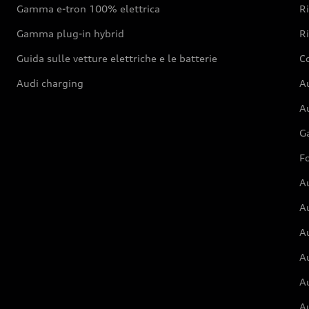
Gamma e-tron 100% elettrica
R
Gamma plug-in hybrid
Ri
Guida sulle vetture elettriche e le batterie
Co
Audi charging
Au
Au
G
Fo
A
A
A
Au
A
A