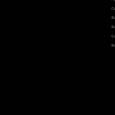
C
Ri
Ri
Co
Ri