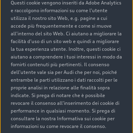
completare l’acquisto, sostituirla o restituirla.
Questi cookie vengono inseriti da Adobe Analytics
e raccolgono informazioni su come l'utente
Scopri di più
utilizza il nostro sito Web, e.g. pagine a cui
accede più frequentemente e come si muove
all'interno del sito Web. Ci aiutano a migliorare la
facilità d'uso di un sito web e quindi a migliorare
la tua esperienza utente. Inoltre, questi cookie ci
aiutano a comprendere i tuoi interessi in modo da
fornirti contenuti più pertinenti. Il consenso
dell'utente vale sia per Audi che per noi, poiché
entrambe le parti utilizzano i dati raccolti per le
proprie analisi in relazione alle finalità sopra
indicate. Si prega di notare che è possibile
Audi Premium Care
revocare il consenso all'inserimento dei cookie di
performance in qualsiasi momento. Si prega di
Per la tua nuova Audi, entro la data di
consultare la nostra Informativa sui cookie per
immatricolazione della vettura, puoi attivare il
informazioni su come revocare il consenso.
Piano Premium Care. Scopri i cinque diversi livelli