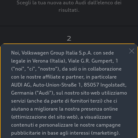
Scegli la tua nuova auto Audi dall’elenco dei
risultati.
2
Clicca su “Contatta il Concessionario”.
Noi, Volkswagen Group Italia S.p.A. con sede
legale in Verona (Italia), Viale G.R. Gumpert, 1
("noi", "ci", "nostro"), da soli o in collaborazione
con le nostre affiliate e partner, in particolare
3
AUDI AG, Auto-Union-Straße 1, 85057 Ingolstadt,
Germania ("Audi"), sul nostro sito web utilizziamo
A breve verrai ricontattato dal Customer Care
servizi (anche da parte di fornitori terzi) che ci
Audi Center o direttamente dal Concessionario
aiutano a migliorare la nostra presenza online
che ti supporterà per finalizzare la tua richiesta.
(ottimizzazione del sito web), a visualizzare
contenuti e personalizzare le nostre campagne
pubblicitarie in base agli interessi (marketing).