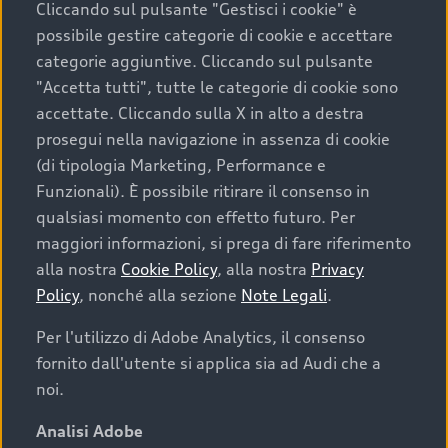
Cliccando sul pulsante "Gestisci i cookie" è
possibile gestire categorie di cookie e accettare
categorie aggiuntive. Cliccando sul pulsante
"Accetta tutti", tutte le categorie di cookie sono
accettate. Cliccando sulla X in alto a destra
prosegui nella navigazione in assenza di cookie
(di tipologia Marketing, Performance e
Funzionali). È possibile ritirare il consenso in
qualsiasi momento con effetto futuro. Per
maggiori informazioni, si prega di fare riferimento
Finanziare la tua Audi
alla nostra
Cookie Policy
, alla nostra
Privacy
Policy
, nonché alla sezione
Note Legali
.
Il primo passo verso l’emozione di guidare un’Audi
è comprarne una. Grazie ad Audi Financial
Per l'utilizzo di Adobe Analytics, il consenso
Services possiamo fornirti un’ampia gamma di
fornito dall'utente si applica sia ad Audi che a
opzioni di acquisto. Con Audi Value ti garantiamo
noi.
il valore futuro della tua Audi e, al termine del
finanziamento, tutta la libertà di scegliere se
Analisi Adobe