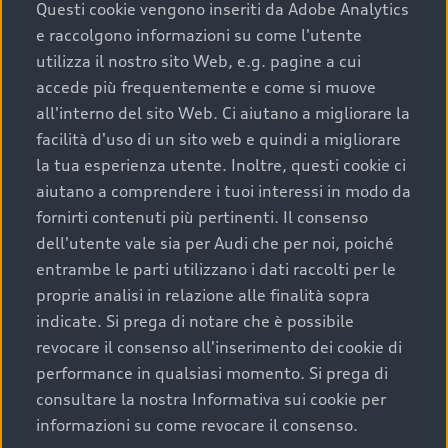
completare l’acquisto, sostituirla o restituirla.
Questi cookie vengono inseriti da Adobe Analytics
e raccolgono informazioni su come l'utente
Scopri di più
utilizza il nostro sito Web, e.g. pagine a cui
accede più frequentemente e come si muove
all'interno del sito Web. Ci aiutano a migliorare la
facilità d'uso di un sito web e quindi a migliorare
la tua esperienza utente. Inoltre, questi cookie ci
aiutano a comprendere i tuoi interessi in modo da
fornirti contenuti più pertinenti. Il consenso
dell'utente vale sia per Audi che per noi, poiché
entrambe le parti utilizzano i dati raccolti per le
proprie analisi in relazione alle finalità sopra
indicate. Si prega di notare che è possibile
Audi Premium Care
revocare il consenso all'inserimento dei cookie di
performance in qualsiasi momento. Si prega di
Per la tua nuova Audi, entro la data di
consultare la nostra Informativa sui cookie per
immatricolazione della vettura, puoi attivare il
informazioni su come revocare il consenso.
Piano Premium Care. Scopri i cinque diversi livelli