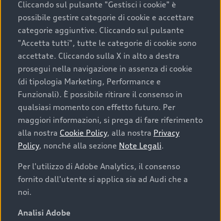
Cliccando sul pulsante "Gestisci i cookie" è
possibile gestire categorie di cookie e accettare
categorie aggiuntive. Cliccando sul pulsante
"Accetta tutti", tutte le categorie di cookie sono
accettate. Cliccando sulla X in alto a destra
prosegui nella navigazione in assenza di cookie
(di tipologia Marketing, Performance e
Funzionali). È possibile ritirare il consenso in
qualsiasi momento con effetto futuro. Per
maggiori informazioni, si prega di fare riferimento
Finanziare la tua Audi
alla nostra
Cookie Policy
, alla nostra
Privacy
Policy
, nonché alla sezione
Note Legali
.
Il primo passo verso l’emozione di guidare un’Audi
è comprarne una. Grazie ad Audi Financial
Per l'utilizzo di Adobe Analytics, il consenso
Services possiamo fornirti un’ampia gamma di
fornito dall'utente si applica sia ad Audi che a
opzioni di acquisto. Con Audi Value ti garantiamo
noi.
il valore futuro della tua Audi e, al termine del
finanziamento, tutta la libertà di scegliere se
Analisi Adobe