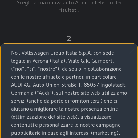
Scegli la tua nuova auto Audi dall’elenco dei
risultati.
2
Clicca su “Contatta il Concessionario”.
Noi, Volkswagen Group Italia S.p.A. con sede
legale in Verona (Italia), Viale G.R. Gumpert, 1
("noi", "ci", "nostro"), da soli o in collaborazione
con le nostre affiliate e partner, in particolare
3
AUDI AG, Auto-Union-Straße 1, 85057 Ingolstadt,
Germania ("Audi"), sul nostro sito web utilizziamo
A breve verrai ricontattato dal Customer Care
servizi (anche da parte di fornitori terzi) che ci
Audi Center o direttamente dal Concessionario
aiutano a migliorare la nostra presenza online
che ti supporterà per finalizzare la tua richiesta.
(ottimizzazione del sito web), a visualizzare
contenuti e personalizzare le nostre campagne
pubblicitarie in base agli interessi (marketing).