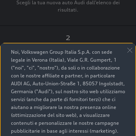
Scegli la tua nuova auto Audi dall’elenco dei
risultati.
2
Clicca su “Contatta il Concessionario”.
Noi, Volkswagen Group Italia S.p.A. con sede
legale in Verona (Italia), Viale G.R. Gumpert, 1
("noi", "ci", "nostro"), da soli o in collaborazione
con le nostre affiliate e partner, in particolare
3
AUDI AG, Auto-Union-Straße 1, 85057 Ingolstadt,
Germania ("Audi"), sul nostro sito web utilizziamo
A breve verrai ricontattato dal Customer Care
servizi (anche da parte di fornitori terzi) che ci
Audi Center o direttamente dal Concessionario
aiutano a migliorare la nostra presenza online
che ti supporterà per finalizzare la tua richiesta.
(ottimizzazione del sito web), a visualizzare
contenuti e personalizzare le nostre campagne
pubblicitarie in base agli interessi (marketing).