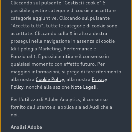
Cliccando sul pulsante "Gestisci i cookie" è
possibile gestire categorie di cookie e accettare
categorie aggiuntive. Cliccando sul pulsante
"Accetta tutti", tutte le categorie di cookie sono
accettate. Cliccando sulla X in alto a destra
prosegui nella navigazione in assenza di cookie
(di tipologia Marketing, Performance e
Funzionali). È possibile ritirare il consenso in
qualsiasi momento con effetto futuro. Per
maggiori informazioni, si prega di fare riferimento
Finanziare la tua Audi
alla nostra
Cookie Policy
, alla nostra
Privacy
Policy
, nonché alla sezione
Note Legali
.
Il primo passo verso l’emozione di guidare un’Audi
è comprarne una. Grazie ad Audi Financial
Per l'utilizzo di Adobe Analytics, il consenso
Services possiamo fornirti un’ampia gamma di
fornito dall'utente si applica sia ad Audi che a
opzioni di acquisto. Con Audi Value ti garantiamo
noi.
il valore futuro della tua Audi e, al termine del
finanziamento, tutta la libertà di scegliere se
Analisi Adobe