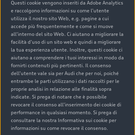
completare l’acquisto, sostituirla o restituirla.
Questi cookie vengono inseriti da Adobe Analytics
e raccolgono informazioni su come l'utente
Scopri di più
utilizza il nostro sito Web, e.g. pagine a cui
accede più frequentemente e come si muove
all'interno del sito Web. Ci aiutano a migliorare la
facilità d'uso di un sito web e quindi a migliorare
la tua esperienza utente. Inoltre, questi cookie ci
aiutano a comprendere i tuoi interessi in modo da
fornirti contenuti più pertinenti. Il consenso
dell'utente vale sia per Audi che per noi, poiché
entrambe le parti utilizzano i dati raccolti per le
proprie analisi in relazione alle finalità sopra
indicate. Si prega di notare che è possibile
Audi Premium Care
revocare il consenso all'inserimento dei cookie di
performance in qualsiasi momento. Si prega di
Per la tua nuova Audi, entro la data di
consultare la nostra Informativa sui cookie per
immatricolazione della vettura, puoi attivare il
informazioni su come revocare il consenso.
Piano Premium Care. Scopri i cinque diversi livelli