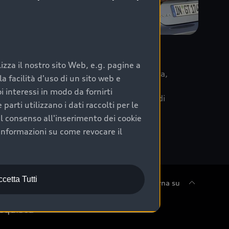
re
zza il nostro sito Web, e.g. pagine a
 la data di immatricolazione della vettura,
 facilità d'uso di un sito web e
m Care. Scopri i cinque diversi livelli di
i interessi in modo da fornirti
lizzati secondo le tabelle manutenzione di
arti utilizzano i dati raccolti per le
 il consenso all'inserimento dei cookie
informazioni su come revocare il
cetta Tutti
Torna su
cquista