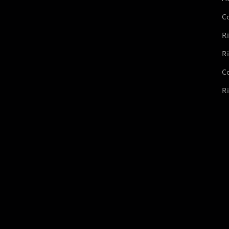
C
Ri
Ri
Co
Ri