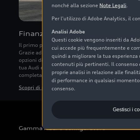
nonché alla sezione
Note Legali
.
Per l'utilizzo di Adobe Analytics, il c
Analisi Adobe
Finanziare la tua Audi
Questi cookie vengono inseriti da Ado
Il primo passo verso l’emozione di guidare un’Au
cui accede più frequentemente e come 
Grazie ad Audi Financial Services possiamo forni
quindi a migliorare la tua esperienza 
opzioni di acquisto. Con Audi Value ti garantiamo 
contenuti più pertinenti. Il consenso d
tua Audi e, al termine del finanziamento, tutta la 
proprie analisi in relazione alle final
completare l’acquisto, sostituirla o restituirla.
di performance in qualsiasi momento. 
Scopri di più
consenso.
Gestisci i c
Gamma Audi e Configuratore