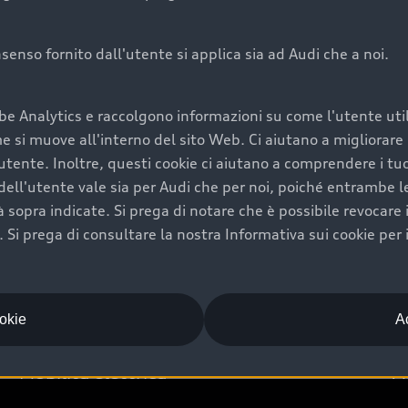
onsenso fornito dall'utente si applica sia ad Audi che a noi.
Audi Premium Ca
be Analytics e raccolgono informazioni su come l'utente utili
di è comprarne una.
Per la tua nuova Audi, entro
si muove all'interno del sito Web. Ci aiutano a migliorare la
rti un’ampia gamma di
puoi attivare il Piano Premiu
utente. Inoltre, questi cookie ci aiutano a comprendere i tuo
il valore futuro della
copertura previsti, persona
ell'utente vale sia per Audi che per noi, poiché entrambe le p
libertà di scegliere se
ogni auto.
ità sopra indicate. Si prega di notare che è possibile revocare
Scopri di più
Si prega di consultare la nostra Informativa sui cookie per 
ookie
Ac
Mobilità elettrica
A