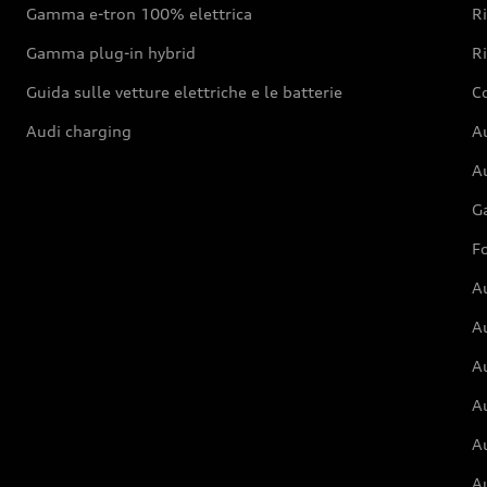
Gamma e-tron 100% elettrica
R
Gamma plug-in hybrid
Ri
Guida sulle vetture elettriche e le batterie
Co
Audi charging
Au
Au
G
Fo
A
A
A
Au
A
A