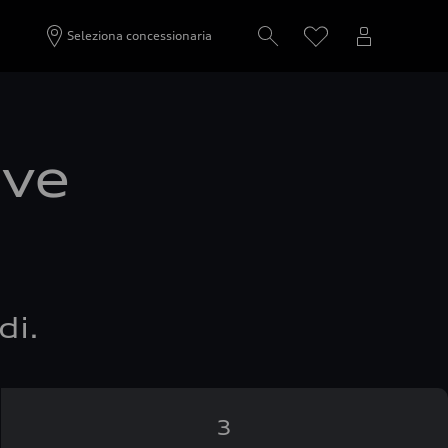
Seleziona concessionaria
ove
di.
3