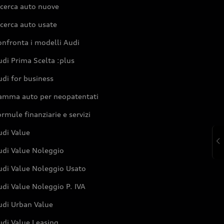
icerca auto nuove
cerca auto usate
nfronta i modelli Audi
di Prima Scelta :plus
di for business
amma auto per neopatentati
rmule finanziarie e servizi
udi Value
udi Value Noleggio
udi Value Noleggio Usato
di Value Noleggio P. IVA
udi Urban Value
udi Value Leasing