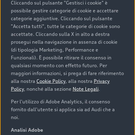
Cliccando sul pulsante "Gestisci i cookie" è
possibile gestire categorie di cookie e accettare
categorie aggiuntive. Cliccando sul pulsante
"Accetta tutti", tutte le categorie di cookie sono
accettate. Cliccando sulla X in alto a destra
prosegui nella navigazione in assenza di cookie
(di tipologia Marketing, Performance e
Funzionali). È possibile ritirare il consenso in
qualsiasi momento con effetto futuro. Per
maggiori informazioni, si prega di fare riferimento
Finanziare la tua Audi
alla nostra
Cookie Policy
, alla nostra
Privacy
Policy
, nonché alla sezione
Note Legali
.
Il primo passo verso l’emozione di guidare un’Audi
è comprarne una. Grazie ad Audi Financial
Per l'utilizzo di Adobe Analytics, il consenso
Services possiamo fornirti un’ampia gamma di
fornito dall'utente si applica sia ad Audi che a
opzioni di acquisto. Con Audi Value ti garantiamo
noi.
il valore futuro della tua Audi e, al termine del
finanziamento, tutta la libertà di scegliere se
Analisi Adobe