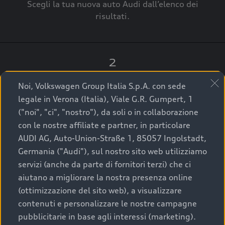
Scegli la tua nuova auto Audi dall’elenco dei
risultati.
2
Clicca su “Contatta il Concessionario”.
Noi, Volkswagen Group Italia S.p.A. con sede
legale in Verona (Italia), Viale G.R. Gumpert, 1
("noi", "ci", "nostro"), da soli o in collaborazione
con le nostre affiliate e partner, in particolare
3
AUDI AG, Auto-Union-Straße 1, 85057 Ingolstadt,
Germania ("Audi"), sul nostro sito web utilizziamo
A breve verrai ricontattato dal Customer Care
servizi (anche da parte di fornitori terzi) che ci
Audi Center o direttamente dal Concessionario
aiutano a migliorare la nostra presenza online
che ti supporterà per finalizzare la tua richiesta.
(ottimizzazione del sito web), a visualizzare
contenuti e personalizzare le nostre campagne
pubblicitarie in base agli interessi (marketing).