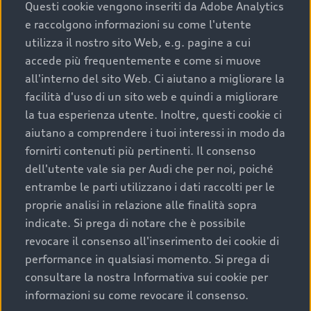
completare l’acquisto, sostituirla o restituirla.
Questi cookie vengono inseriti da Adobe Analytics
e raccolgono informazioni su come l'utente
Scopri di più
utilizza il nostro sito Web, e.g. pagine a cui
accede più frequentemente e come si muove
all'interno del sito Web. Ci aiutano a migliorare la
facilità d'uso di un sito web e quindi a migliorare
la tua esperienza utente. Inoltre, questi cookie ci
aiutano a comprendere i tuoi interessi in modo da
fornirti contenuti più pertinenti. Il consenso
dell'utente vale sia per Audi che per noi, poiché
entrambe le parti utilizzano i dati raccolti per le
proprie analisi in relazione alle finalità sopra
indicate. Si prega di notare che è possibile
Audi Premium Care
revocare il consenso all'inserimento dei cookie di
performance in qualsiasi momento. Si prega di
Per la tua nuova Audi, entro la data di
consultare la nostra Informativa sui cookie per
immatricolazione della vettura, puoi attivare il
informazioni su come revocare il consenso.
Piano Premium Care. Scopri i cinque diversi livelli