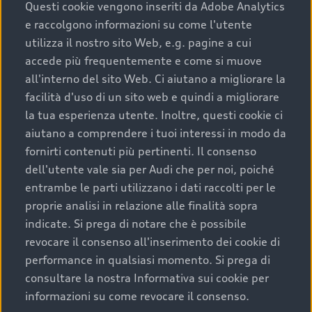
completare l’acquisto, sostituirla o restituirla.
Questi cookie vengono inseriti da Adobe Analytics
e raccolgono informazioni su come l'utente
Scopri di più
utilizza il nostro sito Web, e.g. pagine a cui
accede più frequentemente e come si muove
all'interno del sito Web. Ci aiutano a migliorare la
facilità d'uso di un sito web e quindi a migliorare
la tua esperienza utente. Inoltre, questi cookie ci
aiutano a comprendere i tuoi interessi in modo da
fornirti contenuti più pertinenti. Il consenso
dell'utente vale sia per Audi che per noi, poiché
entrambe le parti utilizzano i dati raccolti per le
proprie analisi in relazione alle finalità sopra
indicate. Si prega di notare che è possibile
Audi Premium Care
revocare il consenso all'inserimento dei cookie di
performance in qualsiasi momento. Si prega di
Per la tua nuova Audi, entro la data di
consultare la nostra Informativa sui cookie per
immatricolazione della vettura, puoi attivare il
informazioni su come revocare il consenso.
Piano Premium Care. Scopri i cinque diversi livelli