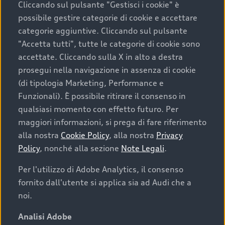
Cliccando sul pulsante "Gestisci i cookie" è
possibile gestire categorie di cookie e accettare
categorie aggiuntive. Cliccando sul pulsante
"Accetta tutti", tutte le categorie di cookie sono
accettate. Cliccando sulla X in alto a destra
prosegui nella navigazione in assenza di cookie
(di tipologia Marketing, Performance e
Funzionali). È possibile ritirare il consenso in
qualsiasi momento con effetto futuro. Per
maggiori informazioni, si prega di fare riferimento
Finanziare la tua Audi
alla nostra
Cookie Policy
, alla nostra
Privacy
Policy
, nonché alla sezione
Note Legali
.
Il primo passo verso l’emozione di guidare un’Audi
è comprarne una. Grazie ad Audi Financial
Per l'utilizzo di Adobe Analytics, il consenso
Services possiamo fornirti un’ampia gamma di
fornito dall'utente si applica sia ad Audi che a
opzioni di acquisto. Con Audi Value ti garantiamo
noi.
il valore futuro della tua Audi e, al termine del
finanziamento, tutta la libertà di scegliere se
Analisi Adobe