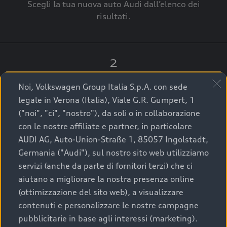
Scegli la tua nuova auto Audi dall’elenco dei
risultati.
2
Clicca su “Contatta il Concessionario”.
Noi, Volkswagen Group Italia S.p.A. con sede
legale in Verona (Italia), Viale G.R. Gumpert, 1
("noi", "ci", "nostro"), da soli o in collaborazione
con le nostre affiliate e partner, in particolare
3
AUDI AG, Auto-Union-Straße 1, 85057 Ingolstadt,
Germania ("Audi"), sul nostro sito web utilizziamo
A breve verrai ricontattato dal Customer Care
servizi (anche da parte di fornitori terzi) che ci
Audi Center o direttamente dal Concessionario
aiutano a migliorare la nostra presenza online
che ti supporterà per finalizzare la tua richiesta.
(ottimizzazione del sito web), a visualizzare
contenuti e personalizzare le nostre campagne
pubblicitarie in base agli interessi (marketing).