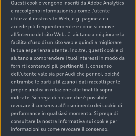
completare l’acquisto, sostituirla o restituirla.
Questi cookie vengono inseriti da Adobe Analytics
e raccolgono informazioni su come l'utente
Scopri di più
utilizza il nostro sito Web, e.g. pagine a cui
accede più frequentemente e come si muove
all'interno del sito Web. Ci aiutano a migliorare la
facilità d'uso di un sito web e quindi a migliorare
la tua esperienza utente. Inoltre, questi cookie ci
aiutano a comprendere i tuoi interessi in modo da
fornirti contenuti più pertinenti. Il consenso
dell'utente vale sia per Audi che per noi, poiché
entrambe le parti utilizzano i dati raccolti per le
proprie analisi in relazione alle finalità sopra
indicate. Si prega di notare che è possibile
Audi Premium Care
revocare il consenso all'inserimento dei cookie di
performance in qualsiasi momento. Si prega di
Per la tua nuova Audi, entro la data di
consultare la nostra Informativa sui cookie per
immatricolazione della vettura, puoi attivare il
informazioni su come revocare il consenso.
Piano Premium Care. Scopri i cinque diversi livelli