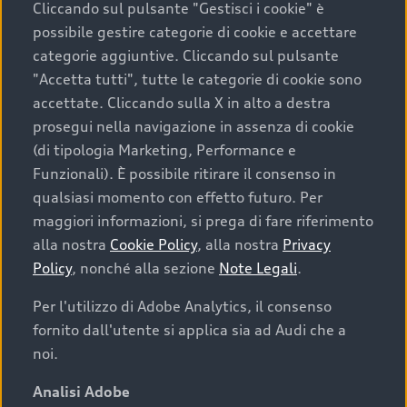
Cliccando sul pulsante "Gestisci i cookie" è
possibile gestire categorie di cookie e accettare
categorie aggiuntive. Cliccando sul pulsante
"Accetta tutti", tutte le categorie di cookie sono
accettate. Cliccando sulla X in alto a destra
prosegui nella navigazione in assenza di cookie
(di tipologia Marketing, Performance e
Funzionali). È possibile ritirare il consenso in
qualsiasi momento con effetto futuro. Per
maggiori informazioni, si prega di fare riferimento
Finanziare la tua Audi
alla nostra
Cookie Policy
, alla nostra
Privacy
Policy
, nonché alla sezione
Note Legali
.
Il primo passo verso l’emozione di guidare un’Audi
è comprarne una. Grazie ad Audi Financial
Per l'utilizzo di Adobe Analytics, il consenso
Services possiamo fornirti un’ampia gamma di
fornito dall'utente si applica sia ad Audi che a
opzioni di acquisto. Con Audi Value ti garantiamo
noi.
il valore futuro della tua Audi e, al termine del
finanziamento, tutta la libertà di scegliere se
Analisi Adobe