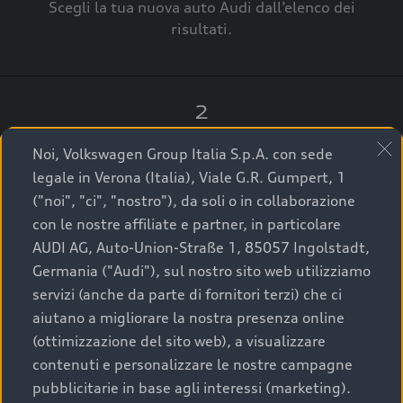
Scegli la tua nuova auto Audi dall’elenco dei
risultati.
2
Clicca su “Contatta il Concessionario”.
Noi, Volkswagen Group Italia S.p.A. con sede
legale in Verona (Italia), Viale G.R. Gumpert, 1
("noi", "ci", "nostro"), da soli o in collaborazione
con le nostre affiliate e partner, in particolare
3
AUDI AG, Auto-Union-Straße 1, 85057 Ingolstadt,
Germania ("Audi"), sul nostro sito web utilizziamo
A breve verrai ricontattato dal Customer Care
servizi (anche da parte di fornitori terzi) che ci
Audi Center o direttamente dal Concessionario
aiutano a migliorare la nostra presenza online
che ti supporterà per finalizzare la tua richiesta.
(ottimizzazione del sito web), a visualizzare
contenuti e personalizzare le nostre campagne
pubblicitarie in base agli interessi (marketing).