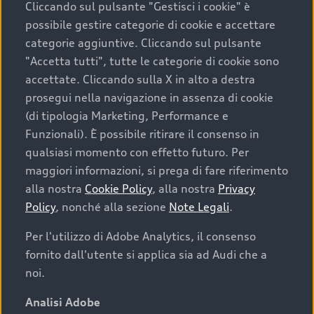
Cliccando sul pulsante "Gestisci i cookie" è
possibile gestire categorie di cookie e accettare
categorie aggiuntive. Cliccando sul pulsante
"Accetta tutti", tutte le categorie di cookie sono
accettate. Cliccando sulla X in alto a destra
prosegui nella navigazione in assenza di cookie
(di tipologia Marketing, Performance e
Funzionali). È possibile ritirare il consenso in
qualsiasi momento con effetto futuro. Per
maggiori informazioni, si prega di fare riferimento
Finanziare la tua Audi
alla nostra
Cookie Policy
, alla nostra
Privacy
Policy
, nonché alla sezione
Note Legali
.
Il primo passo verso l’emozione di guidare un’Audi
è comprarne una. Grazie ad Audi Financial
Per l'utilizzo di Adobe Analytics, il consenso
Services possiamo fornirti un’ampia gamma di
fornito dall'utente si applica sia ad Audi che a
opzioni di acquisto. Con Audi Value ti garantiamo
noi.
il valore futuro della tua Audi e, al termine del
finanziamento, tutta la libertà di scegliere se
Analisi Adobe