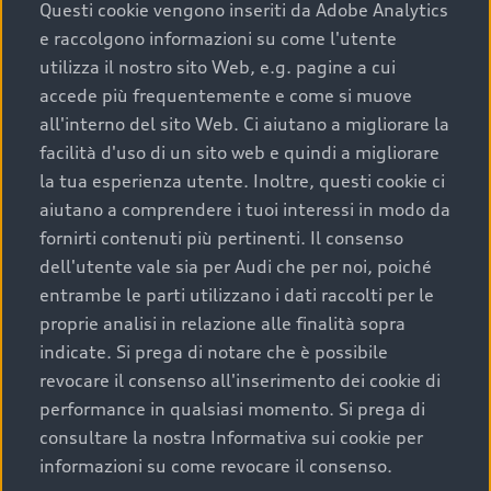
completare l’acquisto, sostituirla o restituirla.
Questi cookie vengono inseriti da Adobe Analytics
e raccolgono informazioni su come l'utente
Scopri di più
utilizza il nostro sito Web, e.g. pagine a cui
accede più frequentemente e come si muove
all'interno del sito Web. Ci aiutano a migliorare la
facilità d'uso di un sito web e quindi a migliorare
la tua esperienza utente. Inoltre, questi cookie ci
aiutano a comprendere i tuoi interessi in modo da
fornirti contenuti più pertinenti. Il consenso
dell'utente vale sia per Audi che per noi, poiché
entrambe le parti utilizzano i dati raccolti per le
proprie analisi in relazione alle finalità sopra
indicate. Si prega di notare che è possibile
Audi Premium Care
revocare il consenso all'inserimento dei cookie di
performance in qualsiasi momento. Si prega di
Per la tua nuova Audi, entro la data di
consultare la nostra Informativa sui cookie per
immatricolazione della vettura, puoi attivare il
informazioni su come revocare il consenso.
Piano Premium Care. Scopri i cinque diversi livelli