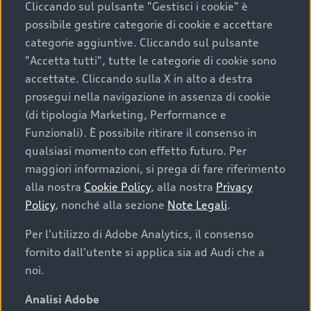
Cliccando sul pulsante "Gestisci i cookie" è
possibile gestire categorie di cookie e accettare
categorie aggiuntive. Cliccando sul pulsante
"Accetta tutti", tutte le categorie di cookie sono
accettate. Cliccando sulla X in alto a destra
prosegui nella navigazione in assenza di cookie
(di tipologia Marketing, Performance e
Funzionali). È possibile ritirare il consenso in
qualsiasi momento con effetto futuro. Per
maggiori informazioni, si prega di fare riferimento
Finanziare la tua Audi
alla nostra
Cookie Policy
, alla nostra
Privacy
Policy
, nonché alla sezione
Note Legali
.
Il primo passo verso l’emozione di guidare un’Audi
è comprarne una. Grazie ad Audi Financial
Per l'utilizzo di Adobe Analytics, il consenso
Services possiamo fornirti un’ampia gamma di
fornito dall'utente si applica sia ad Audi che a
opzioni di acquisto. Con Audi Value ti garantiamo
noi.
il valore futuro della tua Audi e, al termine del
finanziamento, tutta la libertà di scegliere se
Analisi Adobe