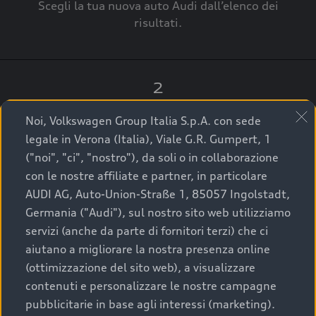
Scegli la tua nuova auto Audi dall’elenco dei
risultati.
2
Clicca su “Contatta il Concessionario”.
Noi, Volkswagen Group Italia S.p.A. con sede
legale in Verona (Italia), Viale G.R. Gumpert, 1
("noi", "ci", "nostro"), da soli o in collaborazione
con le nostre affiliate e partner, in particolare
3
AUDI AG, Auto-Union-Straße 1, 85057 Ingolstadt,
Germania ("Audi"), sul nostro sito web utilizziamo
A breve verrai ricontattato dal Customer Care
servizi (anche da parte di fornitori terzi) che ci
Audi Center o direttamente dal Concessionario
aiutano a migliorare la nostra presenza online
che ti supporterà per finalizzare la tua richiesta.
(ottimizzazione del sito web), a visualizzare
contenuti e personalizzare le nostre campagne
pubblicitarie in base agli interessi (marketing).