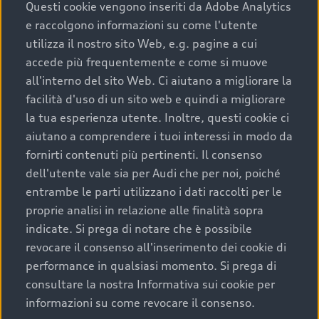
completare l’acquisto, sostituirla o restituirla.
Questi cookie vengono inseriti da Adobe Analytics
e raccolgono informazioni su come l'utente
Scopri di più
utilizza il nostro sito Web, e.g. pagine a cui
accede più frequentemente e come si muove
all'interno del sito Web. Ci aiutano a migliorare la
facilità d'uso di un sito web e quindi a migliorare
la tua esperienza utente. Inoltre, questi cookie ci
aiutano a comprendere i tuoi interessi in modo da
fornirti contenuti più pertinenti. Il consenso
dell'utente vale sia per Audi che per noi, poiché
entrambe le parti utilizzano i dati raccolti per le
proprie analisi in relazione alle finalità sopra
indicate. Si prega di notare che è possibile
Audi Premium Care
revocare il consenso all'inserimento dei cookie di
performance in qualsiasi momento. Si prega di
Per la tua nuova Audi, entro la data di
consultare la nostra Informativa sui cookie per
immatricolazione della vettura, puoi attivare il
informazioni su come revocare il consenso.
Piano Premium Care. Scopri i cinque diversi livelli