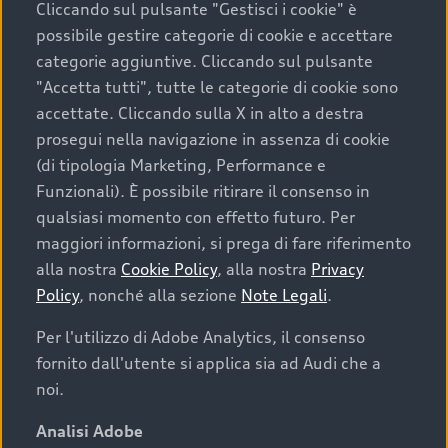
Cliccando sul pulsante "Gestisci i cookie" è
possibile gestire categorie di cookie e accettare
categorie aggiuntive. Cliccando sul pulsante
"Accetta tutti", tutte le categorie di cookie sono
accettate. Cliccando sulla X in alto a destra
prosegui nella navigazione in assenza di cookie
(di tipologia Marketing, Performance e
Funzionali). È possibile ritirare il consenso in
qualsiasi momento con effetto futuro. Per
maggiori informazioni, si prega di fare riferimento
Finanziare la tua Audi
alla nostra
Cookie Policy
, alla nostra
Privacy
Policy
, nonché alla sezione
Note Legali
.
Il primo passo verso l’emozione di guidare un’Audi
è comprarne una. Grazie ad Audi Financial
Per l'utilizzo di Adobe Analytics, il consenso
Services possiamo fornirti un’ampia gamma di
fornito dall'utente si applica sia ad Audi che a
opzioni di acquisto. Con Audi Value ti garantiamo
noi.
il valore futuro della tua Audi e, al termine del
finanziamento, tutta la libertà di scegliere se
Analisi Adobe