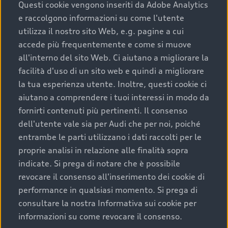
completare l’acquisto, sostituirla o restituirla.
Questi cookie vengono inseriti da Adobe Analytics
e raccolgono informazioni su come l'utente
Scopri di più
utilizza il nostro sito Web, e.g. pagine a cui
accede più frequentemente e come si muove
all'interno del sito Web. Ci aiutano a migliorare la
facilità d'uso di un sito web e quindi a migliorare
la tua esperienza utente. Inoltre, questi cookie ci
aiutano a comprendere i tuoi interessi in modo da
fornirti contenuti più pertinenti. Il consenso
dell'utente vale sia per Audi che per noi, poiché
entrambe le parti utilizzano i dati raccolti per le
proprie analisi in relazione alle finalità sopra
indicate. Si prega di notare che è possibile
Audi Premium Care
revocare il consenso all'inserimento dei cookie di
performance in qualsiasi momento. Si prega di
Per la tua nuova Audi, entro la data di
consultare la nostra Informativa sui cookie per
immatricolazione della vettura, puoi attivare il
informazioni su come revocare il consenso.
Piano Premium Care. Scopri i cinque diversi livelli