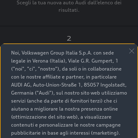
Scegli la tua nuova auto Audi dall’elenco dei
risultati.
2
Clicca su “Contatta il Concessionario”.
Noi, Volkswagen Group Italia S.p.A. con sede
legale in Verona (Italia), Viale G.R. Gumpert, 1
("noi", "ci", "nostro"), da soli o in collaborazione
con le nostre affiliate e partner, in particolare
3
AUDI AG, Auto-Union-Straße 1, 85057 Ingolstadt,
Germania ("Audi"), sul nostro sito web utilizziamo
A breve verrai ricontattato dal Customer Care
servizi (anche da parte di fornitori terzi) che ci
Audi Center o direttamente dal Concessionario
aiutano a migliorare la nostra presenza online
che ti supporterà per finalizzare la tua richiesta.
(ottimizzazione del sito web), a visualizzare
contenuti e personalizzare le nostre campagne
pubblicitarie in base agli interessi (marketing).