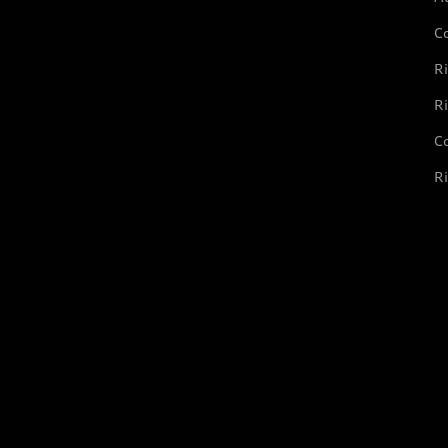
C
Ri
Ri
Co
Ri