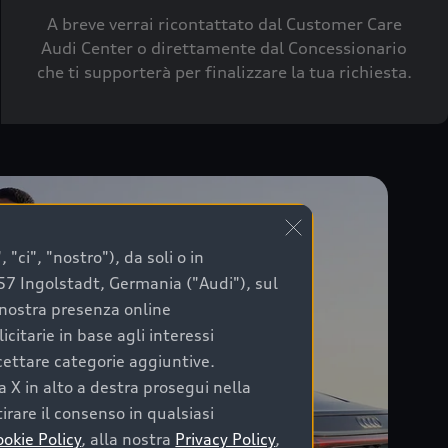
A breve verrai ricontattato dal Customer Care
Audi Center o direttamente dal Concessionario
che ti supporterà per finalizzare la tua richiesta.
"ci", "nostro"), da soli o in
057 Ingolstadt, Germania ("Audi"), sul
a nostra presenza online
citarie in base agli interessi
ccettare categorie aggiuntive.
a X in alto a destra prosegui nella
irare il consenso in qualsiasi
ookie Policy
, alla nostra
Privacy Policy
,