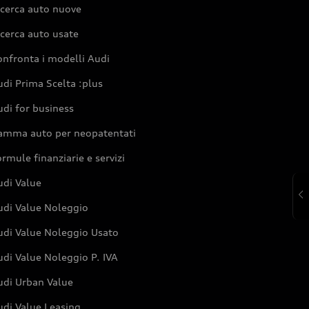
icerca auto nuove
cerca auto usate
nfronta i modelli Audi
di Prima Scelta :plus
di for business
amma auto per neopatentati
rmule finanziarie e servizi
udi Value
udi Value Noleggio
udi Value Noleggio Usato
di Value Noleggio P. IVA
udi Urban Value
udi Value Leasing