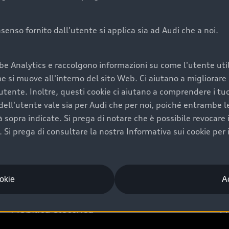
onsenso fornito dall'utente si applica sia ad Audi che a noi.
Audi Premium Ca
be Analytics e raccolgono informazioni su come l'utente utili
di è comprarne una.
Per la tua nuova Audi, entro
si muove all'interno del sito Web. Ci aiutano a migliorare la
rti un’ampia gamma di
puoi attivare il Piano Premiu
utente. Inoltre, questi cookie ci aiutano a comprendere i tuo
il valore futuro della
copertura previsti, persona
ell'utente vale sia per Audi che per noi, poiché entrambe le p
libertà di scegliere se
ogni auto.
ità sopra indicate. Si prega di notare che è possibile revocare
Scopri di più
Si prega di consultare la nostra Informativa sui cookie per 
ookie
Ac
Mobilità elettrica
A