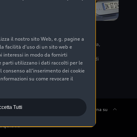
re
zza il nostro sito Web, e.g. pagine a
 la data di immatricolazione della vettura,
 facilità d'uso di un sito web e
m Care. Scopri i cinque diversi livelli di
i interessi in modo da fornirti
lizzati secondo le tabelle manutenzione di
arti utilizzano i dati raccolti per le
 il consenso all'inserimento dei cookie
informazioni su come revocare il
cetta Tutti
Torna su
cquista