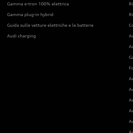
Gamma e-tron 100% elettrica
R
Gamma plug-in hybrid
Ri
Guida sulle vetture elettriche e le batterie
Co
Audi charging
Au
Au
G
Fo
A
A
A
Au
A
A