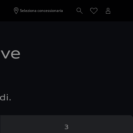
Seleziona concessionaria
ove
di.
3