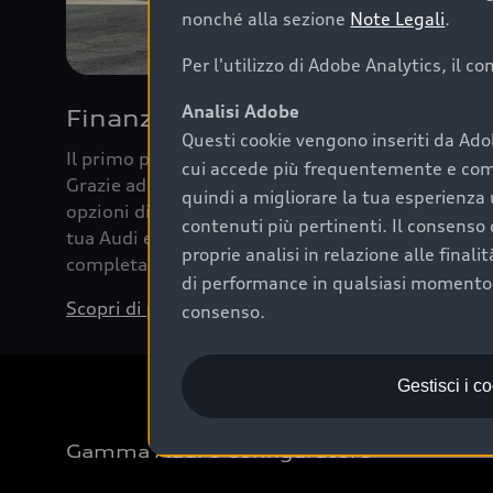
nonché alla sezione
Note Legali
.
Per l'utilizzo di Adobe Analytics, il c
Analisi Adobe
Finanziare la tua Audi
Questi cookie vengono inseriti da Ado
Il primo passo verso l’emozione di guidare un’Au
cui accede più frequentemente e come 
Grazie ad Audi Financial Services possiamo forni
quindi a migliorare la tua esperienza 
opzioni di acquisto. Con Audi Value ti garantiamo 
contenuti più pertinenti. Il consenso d
tua Audi e, al termine del finanziamento, tutta la 
proprie analisi in relazione alle final
completare l’acquisto, sostituirla o restituirla.
di performance in qualsiasi momento. 
Scopri di più
consenso.
Gestisci i c
Gamma Audi e Configuratore