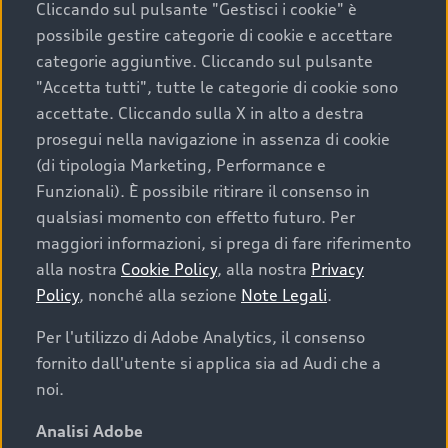
Cliccando sul pulsante "Gestisci i cookie" è
possibile gestire categorie di cookie e accettare
categorie aggiuntive. Cliccando sul pulsante
"Accetta tutti", tutte le categorie di cookie sono
accettate. Cliccando sulla X in alto a destra
prosegui nella navigazione in assenza di cookie
(di tipologia Marketing, Performance e
Funzionali). È possibile ritirare il consenso in
qualsiasi momento con effetto futuro. Per
maggiori informazioni, si prega di fare riferimento
Finanziare la tua Audi
alla nostra
Cookie Policy
, alla nostra
Privacy
Policy
, nonché alla sezione
Note Legali
.
Il primo passo verso l’emozione di guidare un’Audi
è comprarne una. Grazie ad Audi Financial
Per l'utilizzo di Adobe Analytics, il consenso
Services possiamo fornirti un’ampia gamma di
fornito dall'utente si applica sia ad Audi che a
opzioni di acquisto. Con Audi Value ti garantiamo
noi.
il valore futuro della tua Audi e, al termine del
finanziamento, tutta la libertà di scegliere se
Analisi Adobe