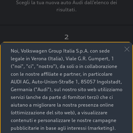
Scegli la tua nuova auto Audi dall’elenco dei
risultati.
2
Clicca su “Contatta il Concessionario”.
Noi, Volkswagen Group Italia S.p.A. con sede
legale in Verona (Italia), Viale G.R. Gumpert, 1
("noi", "ci", "nostro"), da soli o in collaborazione
con le nostre affiliate e partner, in particolare
3
AUDI AG, Auto-Union-Straße 1, 85057 Ingolstadt,
Germania ("Audi"), sul nostro sito web utilizziamo
A breve verrai ricontattato dal Customer Care
servizi (anche da parte di fornitori terzi) che ci
Audi Center o direttamente dal Concessionario
aiutano a migliorare la nostra presenza online
che ti supporterà per finalizzare la tua richiesta.
(ottimizzazione del sito web), a visualizzare
contenuti e personalizzare le nostre campagne
pubblicitarie in base agli interessi (marketing).