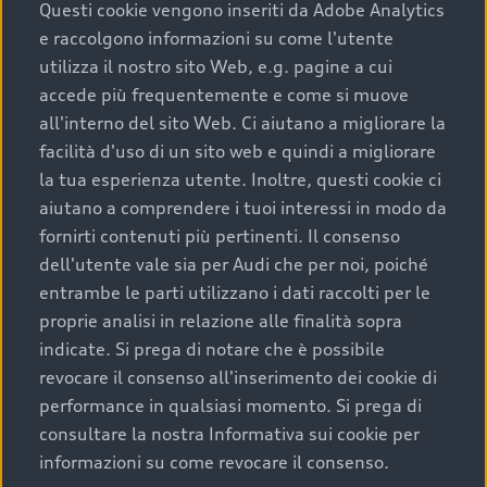
completare l’acquisto, sostituirla o restituirla.
Questi cookie vengono inseriti da Adobe Analytics
e raccolgono informazioni su come l'utente
Scopri di più
utilizza il nostro sito Web, e.g. pagine a cui
accede più frequentemente e come si muove
all'interno del sito Web. Ci aiutano a migliorare la
facilità d'uso di un sito web e quindi a migliorare
la tua esperienza utente. Inoltre, questi cookie ci
aiutano a comprendere i tuoi interessi in modo da
fornirti contenuti più pertinenti. Il consenso
dell'utente vale sia per Audi che per noi, poiché
entrambe le parti utilizzano i dati raccolti per le
proprie analisi in relazione alle finalità sopra
indicate. Si prega di notare che è possibile
Audi Premium Care
revocare il consenso all'inserimento dei cookie di
performance in qualsiasi momento. Si prega di
Per la tua nuova Audi, entro la data di
consultare la nostra Informativa sui cookie per
immatricolazione della vettura, puoi attivare il
informazioni su come revocare il consenso.
Piano Premium Care. Scopri i cinque diversi livelli