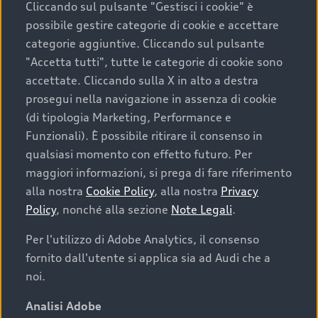
Cliccando sul pulsante "Gestisci i cookie" è
possibile gestire categorie di cookie e accettare
categorie aggiuntive. Cliccando sul pulsante
"Accetta tutti", tutte le categorie di cookie sono
accettate. Cliccando sulla X in alto a destra
prosegui nella navigazione in assenza di cookie
(di tipologia Marketing, Performance e
Funzionali). È possibile ritirare il consenso in
qualsiasi momento con effetto futuro. Per
maggiori informazioni, si prega di fare riferimento
Finanziare la tua Audi
alla nostra
Cookie Policy
, alla nostra
Privacy
Policy
, nonché alla sezione
Note Legali
.
Il primo passo verso l’emozione di guidare un’Audi
è comprarne una. Grazie ad Audi Financial
Per l'utilizzo di Adobe Analytics, il consenso
Services possiamo fornirti un’ampia gamma di
fornito dall'utente si applica sia ad Audi che a
opzioni di acquisto. Con Audi Value ti garantiamo
noi.
il valore futuro della tua Audi e, al termine del
finanziamento, tutta la libertà di scegliere se
Analisi Adobe