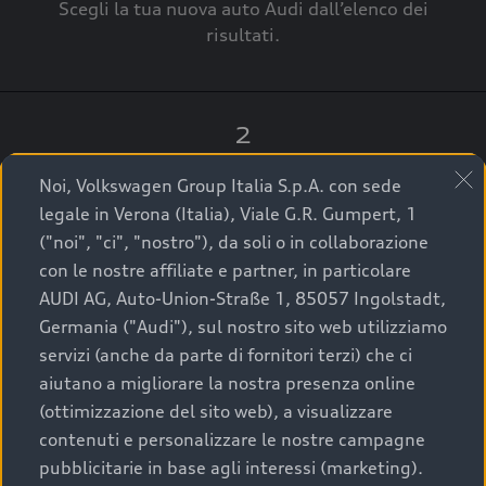
Scegli la tua nuova auto Audi dall’elenco dei
risultati.
2
Clicca su “Contatta il Concessionario”.
Noi, Volkswagen Group Italia S.p.A. con sede
legale in Verona (Italia), Viale G.R. Gumpert, 1
("noi", "ci", "nostro"), da soli o in collaborazione
con le nostre affiliate e partner, in particolare
3
AUDI AG, Auto-Union-Straße 1, 85057 Ingolstadt,
Germania ("Audi"), sul nostro sito web utilizziamo
A breve verrai ricontattato dal Customer Care
servizi (anche da parte di fornitori terzi) che ci
Audi Center o direttamente dal Concessionario
aiutano a migliorare la nostra presenza online
che ti supporterà per finalizzare la tua richiesta.
(ottimizzazione del sito web), a visualizzare
contenuti e personalizzare le nostre campagne
pubblicitarie in base agli interessi (marketing).