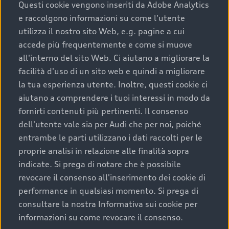
completare l’acquisto, sostituirla o restituirla.
Questi cookie vengono inseriti da Adobe Analytics
e raccolgono informazioni su come l'utente
Scopri di più
utilizza il nostro sito Web, e.g. pagine a cui
accede più frequentemente e come si muove
all'interno del sito Web. Ci aiutano a migliorare la
facilità d'uso di un sito web e quindi a migliorare
la tua esperienza utente. Inoltre, questi cookie ci
aiutano a comprendere i tuoi interessi in modo da
fornirti contenuti più pertinenti. Il consenso
dell'utente vale sia per Audi che per noi, poiché
entrambe le parti utilizzano i dati raccolti per le
proprie analisi in relazione alle finalità sopra
indicate. Si prega di notare che è possibile
Audi Premium Care
revocare il consenso all'inserimento dei cookie di
performance in qualsiasi momento. Si prega di
Per la tua nuova Audi, entro la data di
consultare la nostra Informativa sui cookie per
immatricolazione della vettura, puoi attivare il
informazioni su come revocare il consenso.
Piano Premium Care. Scopri i cinque diversi livelli