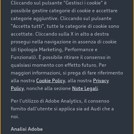
Cliccando sul pulsante "Gestisci i cookie" è
possibile gestire categorie di cookie e accettare
categorie aggiuntive. Cliccando sul pulsante
"Accetta tutti", tutte le categorie di cookie sono
accettate. Cliccando sulla X in alto a destra
prosegui nella navigazione in assenza di cookie
(di tipologia Marketing, Performance e
Funzionali). È possibile ritirare il consenso in
qualsiasi momento con effetto futuro. Per
maggiori informazioni, si prega di fare riferimento
Finanziare la tua Audi
alla nostra
Cookie Policy
, alla nostra
Privacy
Policy
, nonché alla sezione
Note Legali
.
Il primo passo verso l’emozione di guidare un’Audi
è comprarne una. Grazie ad Audi Financial
Per l'utilizzo di Adobe Analytics, il consenso
Services possiamo fornirti un’ampia gamma di
fornito dall'utente si applica sia ad Audi che a
opzioni di acquisto. Con Audi Value ti garantiamo
noi.
il valore futuro della tua Audi e, al termine del
finanziamento, tutta la libertà di scegliere se
Analisi Adobe