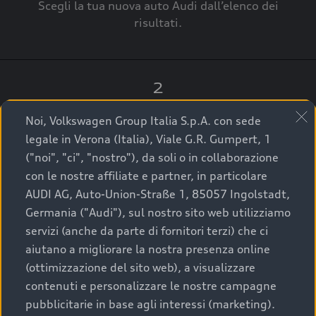
Scegli la tua nuova auto Audi dall’elenco dei
risultati.
2
Clicca su “Contatta il Concessionario”.
Noi, Volkswagen Group Italia S.p.A. con sede
legale in Verona (Italia), Viale G.R. Gumpert, 1
("noi", "ci", "nostro"), da soli o in collaborazione
con le nostre affiliate e partner, in particolare
3
AUDI AG, Auto-Union-Straße 1, 85057 Ingolstadt,
Germania ("Audi"), sul nostro sito web utilizziamo
A breve verrai ricontattato dal Customer Care
servizi (anche da parte di fornitori terzi) che ci
Audi Center o direttamente dal Concessionario
aiutano a migliorare la nostra presenza online
che ti supporterà per finalizzare la tua richiesta.
(ottimizzazione del sito web), a visualizzare
contenuti e personalizzare le nostre campagne
pubblicitarie in base agli interessi (marketing).