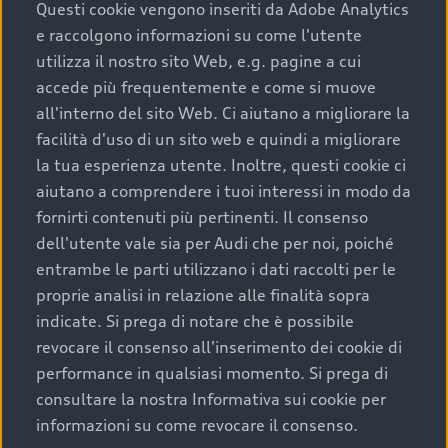
completare l’acquisto, sostituirla o restituirla.
Questi cookie vengono inseriti da Adobe Analytics
e raccolgono informazioni su come l'utente
Scopri di più
utilizza il nostro sito Web, e.g. pagine a cui
accede più frequentemente e come si muove
all'interno del sito Web. Ci aiutano a migliorare la
facilità d'uso di un sito web e quindi a migliorare
la tua esperienza utente. Inoltre, questi cookie ci
aiutano a comprendere i tuoi interessi in modo da
fornirti contenuti più pertinenti. Il consenso
dell'utente vale sia per Audi che per noi, poiché
entrambe le parti utilizzano i dati raccolti per le
proprie analisi in relazione alle finalità sopra
indicate. Si prega di notare che è possibile
Audi Premium Care
revocare il consenso all'inserimento dei cookie di
performance in qualsiasi momento. Si prega di
Per la tua nuova Audi, entro la data di
consultare la nostra Informativa sui cookie per
immatricolazione della vettura, puoi attivare il
informazioni su come revocare il consenso.
Piano Premium Care. Scopri i cinque diversi livelli