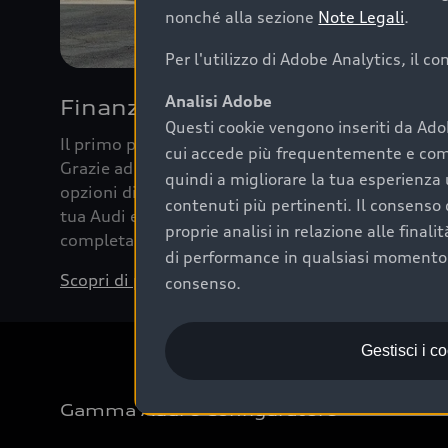
nonché alla sezione
Note Legali
.
Per l'utilizzo di Adobe Analytics, il c
Analisi Adobe
Finanziare la tua Audi
Questi cookie vengono inseriti da Ado
Il primo passo verso l’emozione di guidare un’Au
cui accede più frequentemente e come 
Grazie ad Audi Financial Services possiamo forni
quindi a migliorare la tua esperienza 
opzioni di acquisto. Con Audi Value ti garantiamo 
contenuti più pertinenti. Il consenso d
tua Audi e, al termine del finanziamento, tutta la 
proprie analisi in relazione alle final
completare l’acquisto, sostituirla o restituirla.
di performance in qualsiasi momento. 
Scopri di più
consenso.
Gestisci i c
Gamma Audi e Configuratore