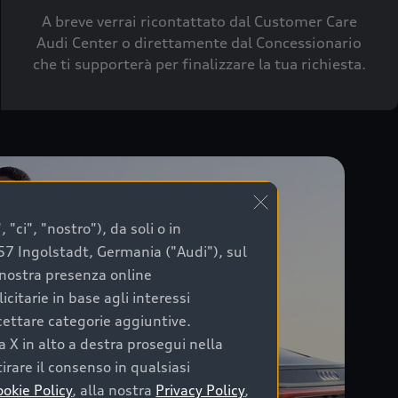
A breve verrai ricontattato dal Customer Care
Audi Center o direttamente dal Concessionario
che ti supporterà per finalizzare la tua richiesta.
"ci", "nostro"), da soli o in
057 Ingolstadt, Germania ("Audi"), sul
a nostra presenza online
citarie in base agli interessi
ccettare categorie aggiuntive.
a X in alto a destra prosegui nella
irare il consenso in qualsiasi
ookie Policy
, alla nostra
Privacy Policy
,