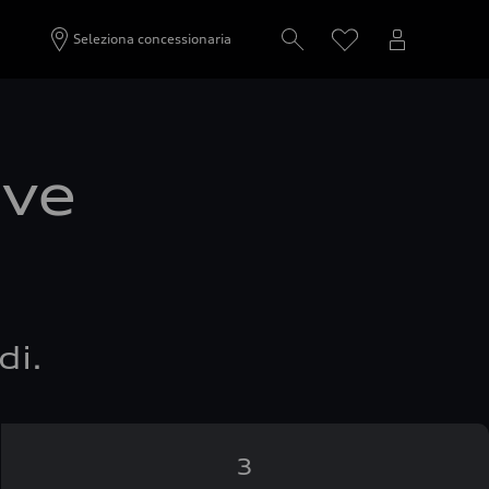
Seleziona concessionaria
ove
di.
3