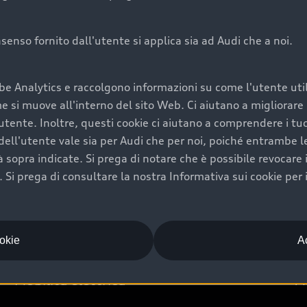
onsenso fornito dall'utente si applica sia ad Audi che a noi.
Audi Premium Ca
be Analytics e raccolgono informazioni su come l'utente utili
di è comprarne una.
Per la tua nuova Audi, entro
si muove all'interno del sito Web. Ci aiutano a migliorare la
rti un’ampia gamma di
puoi attivare il Piano Premiu
utente. Inoltre, questi cookie ci aiutano a comprendere i tuo
il valore futuro della
copertura previsti, persona
ell'utente vale sia per Audi che per noi, poiché entrambe le p
libertà di scegliere se
ogni auto.
ità sopra indicate. Si prega di notare che è possibile revocare
Scopri di più
Si prega di consultare la nostra Informativa sui cookie per 
ookie
Ac
Mobilità elettrica
A