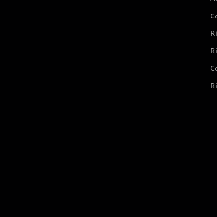
C
Ri
Ri
Co
Ri