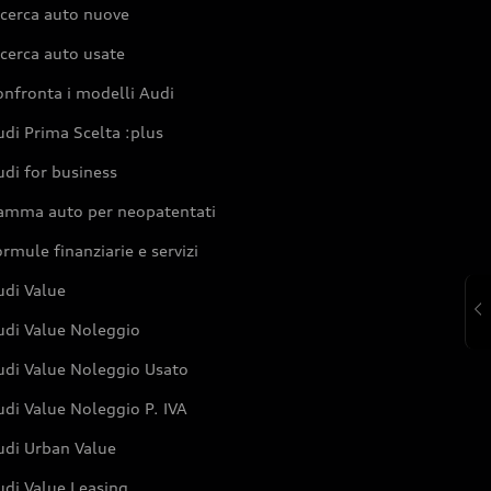
icerca auto nuove
cerca auto usate
nfronta i modelli Audi
di Prima Scelta :plus
di for business
amma auto per neopatentati
rmule finanziarie e servizi
udi Value
udi Value Noleggio
udi Value Noleggio Usato
di Value Noleggio P. IVA
udi Urban Value
udi Value Leasing