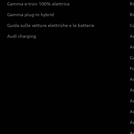
Gamma e-tron 100% elettrica
R
Gamma plug-in hybrid
Ri
Guida sulle vetture elettriche e le batterie
Co
Audi charging
Au
Au
G
Fo
A
A
A
Au
A
A