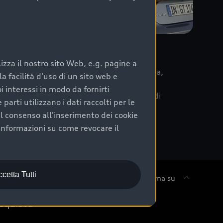
re
zza il nostro sito Web, e.g. pagine a
 la data di immatricolazione della vettura,
 facilità d'uso di un sito web e
m Care. Scopri i cinque diversi livelli di
i interessi in modo da fornirti
lizzati secondo le tabelle manutenzione di
arti utilizzano i dati raccolti per le
 il consenso all'inserimento dei cookie
informazioni su come revocare il
cetta Tutti
Torna su
cquista