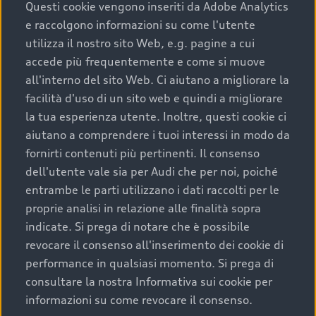
completare l’acquisto, sostituirla o restituirla.
Questi cookie vengono inseriti da Adobe Analytics
e raccolgono informazioni su come l'utente
Scopri di più
utilizza il nostro sito Web, e.g. pagine a cui
accede più frequentemente e come si muove
all'interno del sito Web. Ci aiutano a migliorare la
facilità d'uso di un sito web e quindi a migliorare
la tua esperienza utente. Inoltre, questi cookie ci
aiutano a comprendere i tuoi interessi in modo da
fornirti contenuti più pertinenti. Il consenso
dell'utente vale sia per Audi che per noi, poiché
entrambe le parti utilizzano i dati raccolti per le
proprie analisi in relazione alle finalità sopra
indicate. Si prega di notare che è possibile
Audi Premium Care
revocare il consenso all'inserimento dei cookie di
performance in qualsiasi momento. Si prega di
Per la tua nuova Audi, entro la data di
consultare la nostra Informativa sui cookie per
immatricolazione della vettura, puoi attivare il
informazioni su come revocare il consenso.
Piano Premium Care. Scopri i cinque diversi livelli