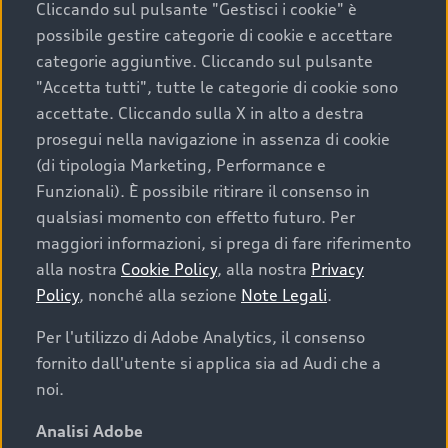
Cliccando sul pulsante "Gestisci i cookie" è
possibile gestire categorie di cookie e accettare
categorie aggiuntive. Cliccando sul pulsante
"Accetta tutti", tutte le categorie di cookie sono
accettate. Cliccando sulla X in alto a destra
prosegui nella navigazione in assenza di cookie
(di tipologia Marketing, Performance e
Funzionali). È possibile ritirare il consenso in
qualsiasi momento con effetto futuro. Per
maggiori informazioni, si prega di fare riferimento
Finanziare la tua Audi
alla nostra
Cookie Policy
, alla nostra
Privacy
Policy
, nonché alla sezione
Note Legali
.
Il primo passo verso l’emozione di guidare un’Audi
è comprarne una. Grazie ad Audi Financial
Per l'utilizzo di Adobe Analytics, il consenso
Services possiamo fornirti un’ampia gamma di
fornito dall'utente si applica sia ad Audi che a
opzioni di acquisto. Con Audi Value ti garantiamo
noi.
il valore futuro della tua Audi e, al termine del
finanziamento, tutta la libertà di scegliere se
Analisi Adobe