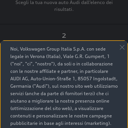
Scegli la tua nuova auto Audi dall’elenco dei
risultati.
2
Clicca su “Contatta il Concessionario”.
Noi, Volkswagen Group Italia S.p.A. con sede
legale in Verona (Italia), Viale G.R. Gumpert, 1
("noi", "ci", "nostro"), da soli o in collaborazione
con le nostre affiliate e partner, in particolare
3
AUDI AG, Auto-Union-Straße 1, 85057 Ingolstadt,
Germania ("Audi"), sul nostro sito web utilizziamo
A breve verrai ricontattato dal Customer Care
servizi (anche da parte di fornitori terzi) che ci
Audi Center o direttamente dal Concessionario
aiutano a migliorare la nostra presenza online
che ti supporterà per finalizzare la tua richiesta.
(ottimizzazione del sito web), a visualizzare
contenuti e personalizzare le nostre campagne
pubblicitarie in base agli interessi (marketing).