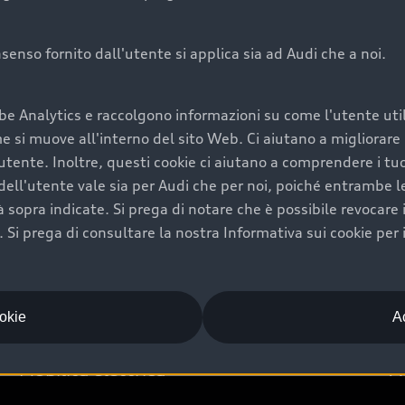
onsenso fornito dall'utente si applica sia ad Audi che a noi.
Audi Premium Ca
be Analytics e raccolgono informazioni su come l'utente utili
di è comprarne una.
Per la tua nuova Audi, entro
si muove all'interno del sito Web. Ci aiutano a migliorare la
rti un’ampia gamma di
puoi attivare il Piano Premiu
utente. Inoltre, questi cookie ci aiutano a comprendere i tuo
il valore futuro della
copertura previsti, persona
ell'utente vale sia per Audi che per noi, poiché entrambe le p
libertà di scegliere se
ogni auto.
ità sopra indicate. Si prega di notare che è possibile revocare
Scopri di più
Si prega di consultare la nostra Informativa sui cookie per 
ookie
Ac
Mobilità elettrica
A