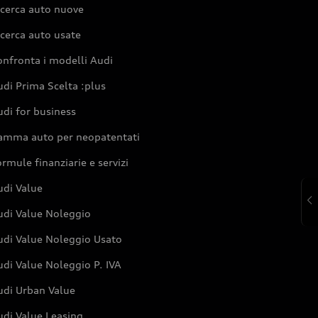
icerca auto nuove
cerca auto usate
nfronta i modelli Audi
di Prima Scelta :plus
di for business
amma auto per neopatentati
rmule finanziarie e servizi
udi Value
udi Value Noleggio
udi Value Noleggio Usato
di Value Noleggio P. IVA
udi Urban Value
udi Value Leasing