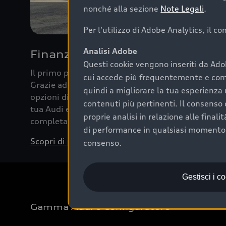
nonché alla sezione
Note Legali
.
Per l'utilizzo di Adobe Analytics, il c
Analisi Adobe
Finanziare la tua Audi
Questi cookie vengono inseriti da Ado
Il primo passo verso l’emozione di guidare un’Au
cui accede più frequentemente e come 
Grazie ad Audi Financial Services possiamo forni
quindi a migliorare la tua esperienza 
opzioni di acquisto. Con Audi Value ti garantiamo 
contenuti più pertinenti. Il consenso d
tua Audi e, al termine del finanziamento, tutta la 
proprie analisi in relazione alle final
completare l’acquisto, sostituirla o restituirla.
di performance in qualsiasi momento. 
Scopri di più
consenso.
Gestisci i c
Gamma Audi e Configuratore