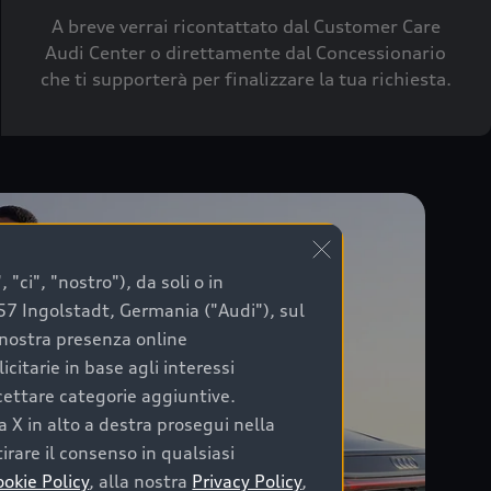
A breve verrai ricontattato dal Customer Care
Audi Center o direttamente dal Concessionario
che ti supporterà per finalizzare la tua richiesta.
"ci", "nostro"), da soli o in
057 Ingolstadt, Germania ("Audi"), sul
a nostra presenza online
citarie in base agli interessi
ccettare categorie aggiuntive.
a X in alto a destra prosegui nella
irare il consenso in qualsiasi
ookie Policy
, alla nostra
Privacy Policy
,