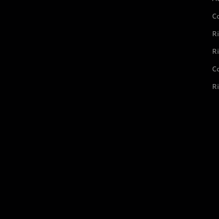
C
Ri
Ri
Co
Ri