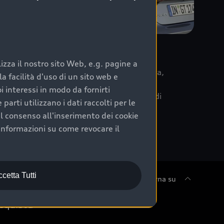
re
zza il nostro sito Web, e.g. pagine a
 la data di immatricolazione della vettura,
 facilità d'uso di un sito web e
m Care. Scopri i cinque diversi livelli di
i interessi in modo da fornirti
lizzati secondo le tabelle manutenzione di
arti utilizzano i dati raccolti per le
 il consenso all'inserimento dei cookie
informazioni su come revocare il
cetta Tutti
Torna su
cquista