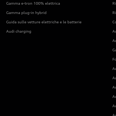
Gamma e-tron 100% elettrica
R
Gamma plug-in hybrid
Ri
Guida sulle vetture elettriche e le batterie
Co
Audi charging
Au
Au
G
Fo
A
A
A
Au
A
A