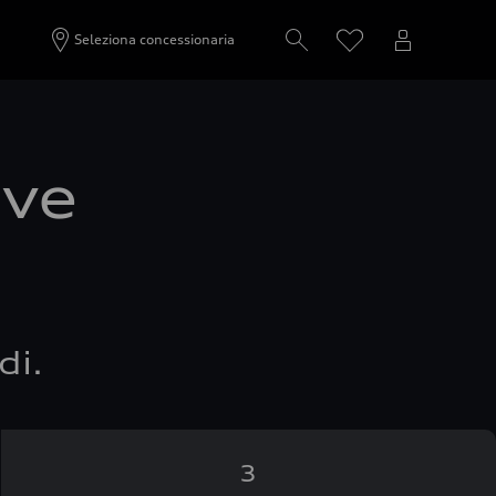
Seleziona concessionaria
ove
di.
3