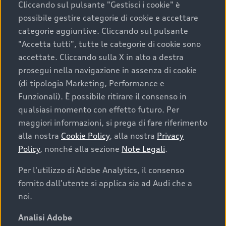
Cliccando sul pulsante "Gestisci i cookie" è
possibile gestire categorie di cookie e accettare
categorie aggiuntive. Cliccando sul pulsante
"Accetta tutti", tutte le categorie di cookie sono
accettate. Cliccando sulla X in alto a destra
prosegui nella navigazione in assenza di cookie
(di tipologia Marketing, Performance e
Funzionali). È possibile ritirare il consenso in
qualsiasi momento con effetto futuro. Per
maggiori informazioni, si prega di fare riferimento
Finanziare la tua Audi
alla nostra
Cookie Policy
, alla nostra
Privacy
Policy
, nonché alla sezione
Note Legali
.
Il primo passo verso l’emozione di guidare un’Audi
è comprarne una. Grazie ad Audi Financial
Per l'utilizzo di Adobe Analytics, il consenso
Services possiamo fornirti un’ampia gamma di
fornito dall'utente si applica sia ad Audi che a
opzioni di acquisto. Con Audi Value ti garantiamo
noi.
il valore futuro della tua Audi e, al termine del
finanziamento, tutta la libertà di scegliere se
Analisi Adobe