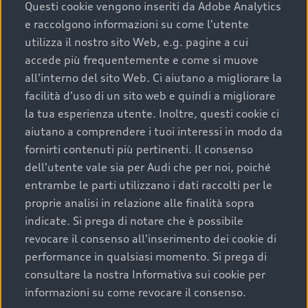
completare l’acquisto, sostituirla o restituirla.
Questi cookie vengono inseriti da Adobe Analytics
e raccolgono informazioni su come l'utente
Scopri di più
utilizza il nostro sito Web, e.g. pagine a cui
accede più frequentemente e come si muove
all'interno del sito Web. Ci aiutano a migliorare la
facilità d'uso di un sito web e quindi a migliorare
la tua esperienza utente. Inoltre, questi cookie ci
aiutano a comprendere i tuoi interessi in modo da
fornirti contenuti più pertinenti. Il consenso
dell'utente vale sia per Audi che per noi, poiché
entrambe le parti utilizzano i dati raccolti per le
proprie analisi in relazione alle finalità sopra
indicate. Si prega di notare che è possibile
Audi Premium Care
revocare il consenso all'inserimento dei cookie di
performance in qualsiasi momento. Si prega di
Per la tua nuova Audi, entro la data di
consultare la nostra Informativa sui cookie per
immatricolazione della vettura, puoi attivare il
informazioni su come revocare il consenso.
Piano Premium Care. Scopri i cinque diversi livelli