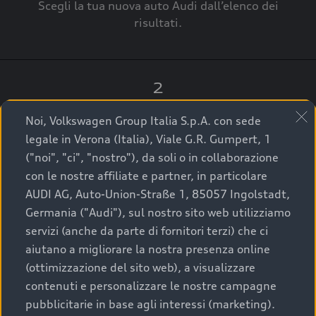
Scegli la tua nuova auto Audi dall’elenco dei
risultati.
2
Clicca su “Contatta il Concessionario”.
Noi, Volkswagen Group Italia S.p.A. con sede
legale in Verona (Italia), Viale G.R. Gumpert, 1
("noi", "ci", "nostro"), da soli o in collaborazione
con le nostre affiliate e partner, in particolare
3
AUDI AG, Auto-Union-Straße 1, 85057 Ingolstadt,
Germania ("Audi"), sul nostro sito web utilizziamo
A breve verrai ricontattato dal Customer Care
servizi (anche da parte di fornitori terzi) che ci
Audi Center o direttamente dal Concessionario
aiutano a migliorare la nostra presenza online
che ti supporterà per finalizzare la tua richiesta.
(ottimizzazione del sito web), a visualizzare
contenuti e personalizzare le nostre campagne
pubblicitarie in base agli interessi (marketing).