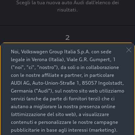
Scegli la tua nuova auto Audi dall’elenco dei
risultati.
2
Clicca su “Contatta il Concessionario”.
Noi, Volkswagen Group Italia S.p.A. con sede
legale in Verona (Italia), Viale G.R. Gumpert, 1
("noi", "ci", "nostro"), da soli o in collaborazione
con le nostre affiliate e partner, in particolare
3
AUDI AG, Auto-Union-Straße 1, 85057 Ingolstadt,
Germania ("Audi"), sul nostro sito web utilizziamo
A breve verrai ricontattato dal Customer Care
servizi (anche da parte di fornitori terzi) che ci
Audi Center o direttamente dal Concessionario
aiutano a migliorare la nostra presenza online
che ti supporterà per finalizzare la tua richiesta.
(ottimizzazione del sito web), a visualizzare
contenuti e personalizzare le nostre campagne
pubblicitarie in base agli interessi (marketing).