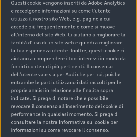
completare l’acquisto, sostituirla o restituirla.
Questi cookie vengono inseriti da Adobe Analytics
e raccolgono informazioni su come l'utente
Scopri di più
utilizza il nostro sito Web, e.g. pagine a cui
accede più frequentemente e come si muove
all'interno del sito Web. Ci aiutano a migliorare la
facilità d'uso di un sito web e quindi a migliorare
la tua esperienza utente. Inoltre, questi cookie ci
aiutano a comprendere i tuoi interessi in modo da
fornirti contenuti più pertinenti. Il consenso
dell'utente vale sia per Audi che per noi, poiché
entrambe le parti utilizzano i dati raccolti per le
proprie analisi in relazione alle finalità sopra
indicate. Si prega di notare che è possibile
Audi Premium Care
revocare il consenso all'inserimento dei cookie di
performance in qualsiasi momento. Si prega di
Per la tua nuova Audi, entro la data di
consultare la nostra Informativa sui cookie per
immatricolazione della vettura, puoi attivare il
informazioni su come revocare il consenso.
Piano Premium Care. Scopri i cinque diversi livelli