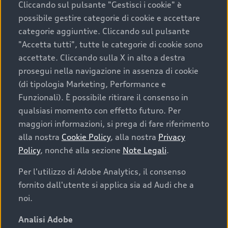
Cliccando sul pulsante "Gestisci i cookie" è
possibile gestire categorie di cookie e accettare
categorie aggiuntive. Cliccando sul pulsante
"Accetta tutti", tutte le categorie di cookie sono
accettate. Cliccando sulla X in alto a destra
prosegui nella navigazione in assenza di cookie
(di tipologia Marketing, Performance e
Funzionali). È possibile ritirare il consenso in
qualsiasi momento con effetto futuro. Per
maggiori informazioni, si prega di fare riferimento
Finanziare la tua Audi
alla nostra
Cookie Policy
, alla nostra
Privacy
Policy
, nonché alla sezione
Note Legali
.
Il primo passo verso l’emozione di guidare un’Audi
è comprarne una. Grazie ad Audi Financial
Per l'utilizzo di Adobe Analytics, il consenso
Services possiamo fornirti un’ampia gamma di
fornito dall'utente si applica sia ad Audi che a
opzioni di acquisto. Con Audi Value ti garantiamo
noi.
il valore futuro della tua Audi e, al termine del
finanziamento, tutta la libertà di scegliere se
Analisi Adobe