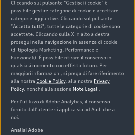
Cliccando sul pulsante "Gestisci i cookie" è
possibile gestire categorie di cookie e accettare
categorie aggiuntive. Cliccando sul pulsante
"Accetta tutti", tutte le categorie di cookie sono
accettate. Cliccando sulla X in alto a destra
prosegui nella navigazione in assenza di cookie
(di tipologia Marketing, Performance e
Funzionali). È possibile ritirare il consenso in
qualsiasi momento con effetto futuro. Per
maggiori informazioni, si prega di fare riferimento
Finanziare la tua Audi
alla nostra
Cookie Policy
, alla nostra
Privacy
Policy
, nonché alla sezione
Note Legali
.
Il primo passo verso l’emozione di guidare un’Audi
è comprarne una. Grazie ad Audi Financial
Per l'utilizzo di Adobe Analytics, il consenso
Services possiamo fornirti un’ampia gamma di
fornito dall'utente si applica sia ad Audi che a
opzioni di acquisto. Con Audi Value ti garantiamo
noi.
il valore futuro della tua Audi e, al termine del
finanziamento, tutta la libertà di scegliere se
Analisi Adobe