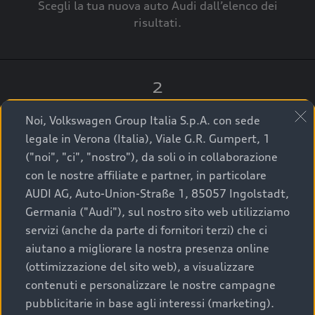
Scegli la tua nuova auto Audi dall’elenco dei
risultati.
2
Clicca su “Contatta il Concessionario”.
Noi, Volkswagen Group Italia S.p.A. con sede
legale in Verona (Italia), Viale G.R. Gumpert, 1
("noi", "ci", "nostro"), da soli o in collaborazione
con le nostre affiliate e partner, in particolare
3
AUDI AG, Auto-Union-Straße 1, 85057 Ingolstadt,
Germania ("Audi"), sul nostro sito web utilizziamo
A breve verrai ricontattato dal Customer Care
servizi (anche da parte di fornitori terzi) che ci
Audi Center o direttamente dal Concessionario
aiutano a migliorare la nostra presenza online
che ti supporterà per finalizzare la tua richiesta.
(ottimizzazione del sito web), a visualizzare
contenuti e personalizzare le nostre campagne
pubblicitarie in base agli interessi (marketing).