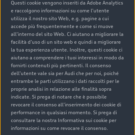
completare l’acquisto, sostituirla o restituirla.
Questi cookie vengono inseriti da Adobe Analytics
e raccolgono informazioni su come l'utente
Scopri di più
utilizza il nostro sito Web, e.g. pagine a cui
accede più frequentemente e come si muove
all'interno del sito Web. Ci aiutano a migliorare la
facilità d'uso di un sito web e quindi a migliorare
la tua esperienza utente. Inoltre, questi cookie ci
aiutano a comprendere i tuoi interessi in modo da
fornirti contenuti più pertinenti. Il consenso
dell'utente vale sia per Audi che per noi, poiché
entrambe le parti utilizzano i dati raccolti per le
proprie analisi in relazione alle finalità sopra
indicate. Si prega di notare che è possibile
Audi Premium Care
revocare il consenso all'inserimento dei cookie di
performance in qualsiasi momento. Si prega di
Per la tua nuova Audi, entro la data di
consultare la nostra Informativa sui cookie per
immatricolazione della vettura, puoi attivare il
informazioni su come revocare il consenso.
Piano Premium Care. Scopri i cinque diversi livelli