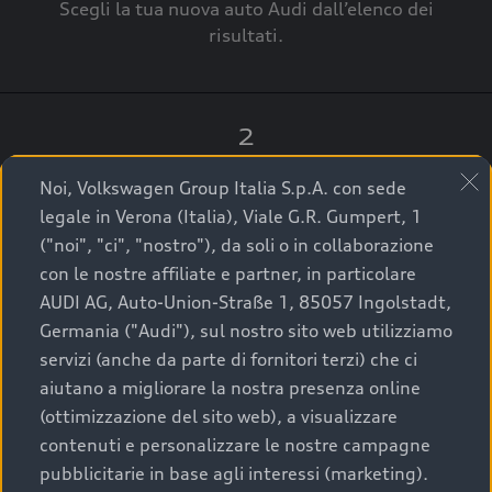
Scegli la tua nuova auto Audi dall’elenco dei
risultati.
2
Clicca su “Contatta il Concessionario”.
Noi, Volkswagen Group Italia S.p.A. con sede
legale in Verona (Italia), Viale G.R. Gumpert, 1
("noi", "ci", "nostro"), da soli o in collaborazione
con le nostre affiliate e partner, in particolare
3
AUDI AG, Auto-Union-Straße 1, 85057 Ingolstadt,
Germania ("Audi"), sul nostro sito web utilizziamo
A breve verrai ricontattato dal Customer Care
servizi (anche da parte di fornitori terzi) che ci
Audi Center o direttamente dal Concessionario
aiutano a migliorare la nostra presenza online
che ti supporterà per finalizzare la tua richiesta.
(ottimizzazione del sito web), a visualizzare
contenuti e personalizzare le nostre campagne
pubblicitarie in base agli interessi (marketing).