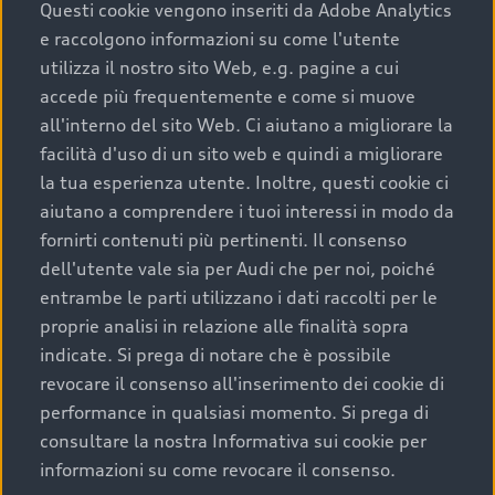
completare l’acquisto, sostituirla o restituirla.
Questi cookie vengono inseriti da Adobe Analytics
e raccolgono informazioni su come l'utente
Scopri di più
utilizza il nostro sito Web, e.g. pagine a cui
accede più frequentemente e come si muove
all'interno del sito Web. Ci aiutano a migliorare la
facilità d'uso di un sito web e quindi a migliorare
la tua esperienza utente. Inoltre, questi cookie ci
aiutano a comprendere i tuoi interessi in modo da
fornirti contenuti più pertinenti. Il consenso
dell'utente vale sia per Audi che per noi, poiché
entrambe le parti utilizzano i dati raccolti per le
proprie analisi in relazione alle finalità sopra
indicate. Si prega di notare che è possibile
Audi Premium Care
revocare il consenso all'inserimento dei cookie di
performance in qualsiasi momento. Si prega di
Per la tua nuova Audi, entro la data di
consultare la nostra Informativa sui cookie per
immatricolazione della vettura, puoi attivare il
informazioni su come revocare il consenso.
Piano Premium Care. Scopri i cinque diversi livelli