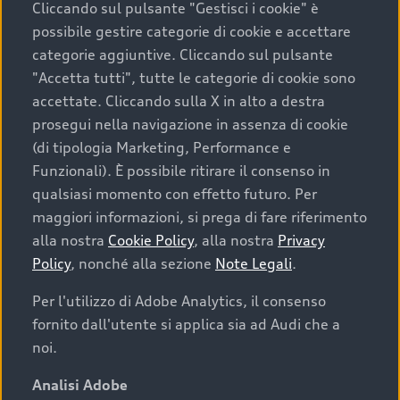
Cliccando sul pulsante "Gestisci i cookie" è
possibile gestire categorie di cookie e accettare
categorie aggiuntive. Cliccando sul pulsante
"Accetta tutti", tutte le categorie di cookie sono
accettate. Cliccando sulla X in alto a destra
prosegui nella navigazione in assenza di cookie
(di tipologia Marketing, Performance e
Funzionali). È possibile ritirare il consenso in
qualsiasi momento con effetto futuro. Per
maggiori informazioni, si prega di fare riferimento
Finanziare la tua Audi
alla nostra
Cookie Policy
, alla nostra
Privacy
Policy
, nonché alla sezione
Note Legali
.
Il primo passo verso l’emozione di guidare un’Audi
è comprarne una. Grazie ad Audi Financial
Per l'utilizzo di Adobe Analytics, il consenso
Services possiamo fornirti un’ampia gamma di
fornito dall'utente si applica sia ad Audi che a
opzioni di acquisto. Con Audi Value ti garantiamo
noi.
il valore futuro della tua Audi e, al termine del
finanziamento, tutta la libertà di scegliere se
Analisi Adobe