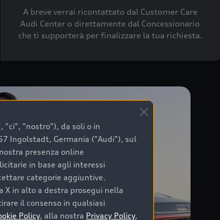
A breve verrai ricontattato dal Customer Care
Audi Center o direttamente dal Concessionario
che ti supporterà per finalizzare la tua richiesta.
"ci", "nostro"), da soli o in
057 Ingolstadt, Germania ("Audi"), sul
a nostra presenza online
citarie in base agli interessi
ccettare categorie aggiuntive.
a X in alto a destra prosegui nella
irare il consenso in qualsiasi
ookie Policy
, alla nostra
Privacy Policy
,