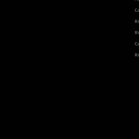
C
Ri
Ri
Co
Ri