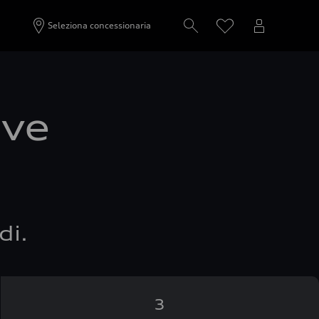
Seleziona concessionaria
ove
di.
3