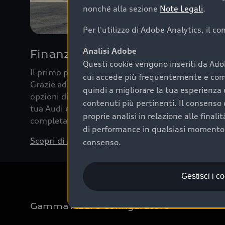
nonché alla sezione
Note Legali
.
Per l'utilizzo di Adobe Analytics, il c
Analisi Adobe
Finanziare la tua Audi
Questi cookie vengono inseriti da Ado
Il primo passo verso l’emozione di guidare un’Au
cui accede più frequentemente e come 
Grazie ad Audi Financial Services possiamo forni
quindi a migliorare la tua esperienza 
opzioni di acquisto. Con Audi Value ti garantiamo 
contenuti più pertinenti. Il consenso d
tua Audi e, al termine del finanziamento, tutta la 
proprie analisi in relazione alle final
completare l’acquisto, sostituirla o restituirla.
di performance in qualsiasi momento. 
Scopri di più
consenso.
Gestisci i c
Gamma Audi e Configuratore