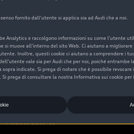
onsenso fornito dall'utente si applica sia ad Audi che a noi.
Audi Premium Ca
be Analytics e raccolgono informazioni su come l'utente utili
di è comprarne una.
Per la tua nuova Audi, entro
si muove all'interno del sito Web. Ci aiutano a migliorare la
rti un’ampia gamma di
puoi attivare il Piano Premiu
utente. Inoltre, questi cookie ci aiutano a comprendere i tuo
il valore futuro della
copertura previsti, persona
ell'utente vale sia per Audi che per noi, poiché entrambe le p
libertà di scegliere se
ogni auto.
ità sopra indicate. Si prega di notare che è possibile revocare
Scopri di più
Si prega di consultare la nostra Informativa sui cookie per 
ookie
Ac
Mobilità elettrica
A