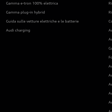
Gamma e-tron 100% elettrica
R
Gamma plug-in hybrid
Ri
Guida sulle vetture elettriche e le batterie
Co
Audi charging
Au
Au
G
Fo
A
A
A
Au
A
A