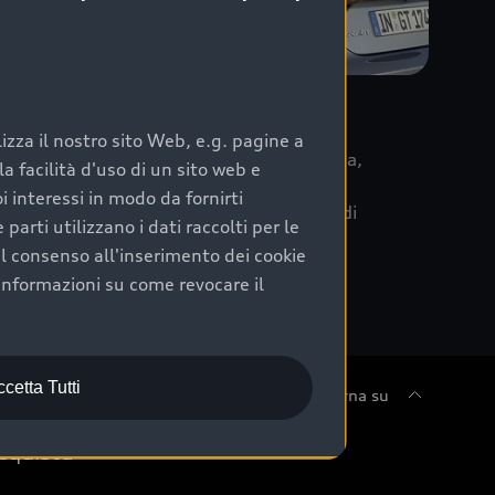
re
zza il nostro sito Web, e.g. pagine a
 la data di immatricolazione della vettura,
 facilità d'uso di un sito web e
m Care. Scopri i cinque diversi livelli di
i interessi in modo da fornirti
lizzati secondo le tabelle manutenzione di
arti utilizzano i dati raccolti per le
 il consenso all'inserimento dei cookie
informazioni su come revocare il
cetta Tutti
Torna su
cquista