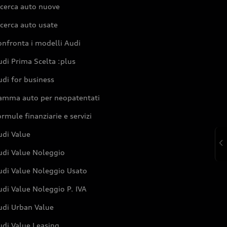
icerca auto nuove
cerca auto usate
nfronta i modelli Audi
di Prima Scelta :plus
di for business
amma auto per neopatentati
rmule finanziarie e servizi
udi Value
udi Value Noleggio
udi Value Noleggio Usato
di Value Noleggio P. IVA
udi Urban Value
udi Value Leasing