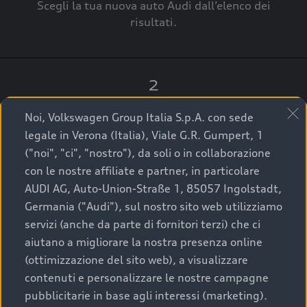
Scegli la tua nuova auto Audi dall’elenco dei
risultati.
2
Clicca su “Contatta il Concessionario”.
Noi, Volkswagen Group Italia S.p.A. con sede
legale in Verona (Italia), Viale G.R. Gumpert, 1
("noi", "ci", "nostro"), da soli o in collaborazione
con le nostre affiliate e partner, in particolare
3
AUDI AG, Auto-Union-Straße 1, 85057 Ingolstadt,
Germania ("Audi"), sul nostro sito web utilizziamo
A breve verrai ricontattato dal Customer Care
servizi (anche da parte di fornitori terzi) che ci
Audi Center o direttamente dal Concessionario
aiutano a migliorare la nostra presenza online
che ti supporterà per finalizzare la tua richiesta.
(ottimizzazione del sito web), a visualizzare
contenuti e personalizzare le nostre campagne
pubblicitarie in base agli interessi (marketing).