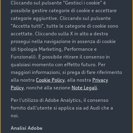
Cliccando sul pulsante "Gestisci i cookie" è
possibile gestire categorie di cookie e accettare
categorie aggiuntive. Cliccando sul pulsante
"Accetta tutti", tutte le categorie di cookie sono
accettate. Cliccando sulla X in alto a destra
prosegui nella navigazione in assenza di cookie
(di tipologia Marketing, Performance e
Funzionali). È possibile ritirare il consenso in
qualsiasi momento con effetto futuro. Per
maggiori informazioni, si prega di fare riferimento
Finanziare la tua Audi
alla nostra
Cookie Policy
, alla nostra
Privacy
Policy
, nonché alla sezione
Note Legali
.
Il primo passo verso l’emozione di guidare un’Audi
è comprarne una. Grazie ad Audi Financial
Per l'utilizzo di Adobe Analytics, il consenso
Services possiamo fornirti un’ampia gamma di
fornito dall'utente si applica sia ad Audi che a
opzioni di acquisto. Con Audi Value ti garantiamo
noi.
il valore futuro della tua Audi e, al termine del
finanziamento, tutta la libertà di scegliere se
Analisi Adobe