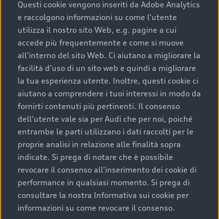
completare l’acquisto, sostituirla o restituirla.
Questi cookie vengono inseriti da Adobe Analytics
e raccolgono informazioni su come l'utente
Scopri di più
utilizza il nostro sito Web, e.g. pagine a cui
accede più frequentemente e come si muove
all'interno del sito Web. Ci aiutano a migliorare la
facilità d'uso di un sito web e quindi a migliorare
la tua esperienza utente. Inoltre, questi cookie ci
aiutano a comprendere i tuoi interessi in modo da
fornirti contenuti più pertinenti. Il consenso
dell'utente vale sia per Audi che per noi, poiché
entrambe le parti utilizzano i dati raccolti per le
proprie analisi in relazione alle finalità sopra
indicate. Si prega di notare che è possibile
Audi Premium Care
revocare il consenso all'inserimento dei cookie di
performance in qualsiasi momento. Si prega di
Per la tua nuova Audi, entro la data di
consultare la nostra Informativa sui cookie per
immatricolazione della vettura, puoi attivare il
informazioni su come revocare il consenso.
Piano Premium Care. Scopri i cinque diversi livelli