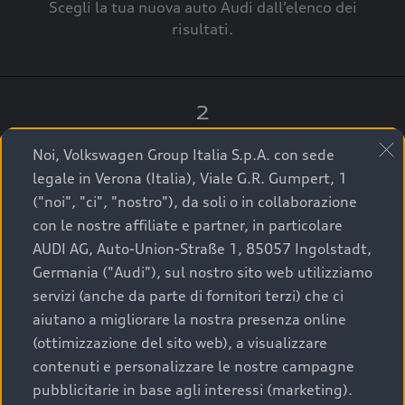
Scegli la tua nuova auto Audi dall’elenco dei
risultati.
2
Clicca su “Contatta il Concessionario”.
Noi, Volkswagen Group Italia S.p.A. con sede
legale in Verona (Italia), Viale G.R. Gumpert, 1
("noi", "ci", "nostro"), da soli o in collaborazione
con le nostre affiliate e partner, in particolare
3
AUDI AG, Auto-Union-Straße 1, 85057 Ingolstadt,
Germania ("Audi"), sul nostro sito web utilizziamo
A breve verrai ricontattato dal Customer Care
servizi (anche da parte di fornitori terzi) che ci
Audi Center o direttamente dal Concessionario
aiutano a migliorare la nostra presenza online
che ti supporterà per finalizzare la tua richiesta.
(ottimizzazione del sito web), a visualizzare
contenuti e personalizzare le nostre campagne
pubblicitarie in base agli interessi (marketing).