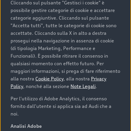
Cliccando sul pulsante "Gestisci i cookie" è
possibile gestire categorie di cookie e accettare
categorie aggiuntive. Cliccando sul pulsante
"Accetta tutti", tutte le categorie di cookie sono
accettate. Cliccando sulla X in alto a destra
prosegui nella navigazione in assenza di cookie
(di tipologia Marketing, Performance e
Funzionali). È possibile ritirare il consenso in
qualsiasi momento con effetto futuro. Per
maggiori informazioni, si prega di fare riferimento
Finanziare la tua Audi
alla nostra
Cookie Policy
, alla nostra
Privacy
Policy
, nonché alla sezione
Note Legali
.
Il primo passo verso l’emozione di guidare un’Audi
è comprarne una. Grazie ad Audi Financial
Per l'utilizzo di Adobe Analytics, il consenso
Services possiamo fornirti un’ampia gamma di
fornito dall'utente si applica sia ad Audi che a
opzioni di acquisto. Con Audi Value ti garantiamo
noi.
il valore futuro della tua Audi e, al termine del
finanziamento, tutta la libertà di scegliere se
Analisi Adobe