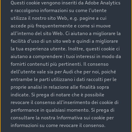
completare l’acquisto, sostituirla o restituirla.
Questi cookie vengono inseriti da Adobe Analytics
e raccolgono informazioni su come l'utente
Scopri di più
utilizza il nostro sito Web, e.g. pagine a cui
accede più frequentemente e come si muove
all'interno del sito Web. Ci aiutano a migliorare la
facilità d'uso di un sito web e quindi a migliorare
la tua esperienza utente. Inoltre, questi cookie ci
aiutano a comprendere i tuoi interessi in modo da
fornirti contenuti più pertinenti. Il consenso
dell'utente vale sia per Audi che per noi, poiché
entrambe le parti utilizzano i dati raccolti per le
proprie analisi in relazione alle finalità sopra
indicate. Si prega di notare che è possibile
Audi Premium Care
revocare il consenso all'inserimento dei cookie di
performance in qualsiasi momento. Si prega di
Per la tua nuova Audi, entro la data di
consultare la nostra Informativa sui cookie per
immatricolazione della vettura, puoi attivare il
informazioni su come revocare il consenso.
Piano Premium Care. Scopri i cinque diversi livelli