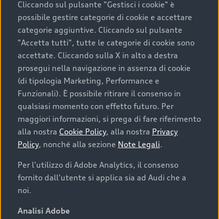
Cliccando sul pulsante "Gestisci i cookie" è
possibile gestire categorie di cookie e accettare
categorie aggiuntive. Cliccando sul pulsante
"Accetta tutti", tutte le categorie di cookie sono
accettate. Cliccando sulla X in alto a destra
prosegui nella navigazione in assenza di cookie
(di tipologia Marketing, Performance e
Funzionali). È possibile ritirare il consenso in
qualsiasi momento con effetto futuro. Per
maggiori informazioni, si prega di fare riferimento
Finanziare la tua Audi
alla nostra
Cookie Policy
, alla nostra
Privacy
Policy
, nonché alla sezione
Note Legali
.
Il primo passo verso l’emozione di guidare un’Audi
è comprarne una. Grazie ad Audi Financial
Per l'utilizzo di Adobe Analytics, il consenso
Services possiamo fornirti un’ampia gamma di
fornito dall'utente si applica sia ad Audi che a
opzioni di acquisto. Con Audi Value ti garantiamo
noi.
il valore futuro della tua Audi e, al termine del
finanziamento, tutta la libertà di scegliere se
Analisi Adobe