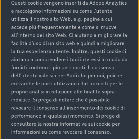
completare l’acquisto, sostituirla o restituirla.
Questi cookie vengono inseriti da Adobe Analytics
e raccolgono informazioni su come l'utente
Scopri di più
utilizza il nostro sito Web, e.g. pagine a cui
accede più frequentemente e come si muove
all'interno del sito Web. Ci aiutano a migliorare la
facilità d'uso di un sito web e quindi a migliorare
la tua esperienza utente. Inoltre, questi cookie ci
aiutano a comprendere i tuoi interessi in modo da
fornirti contenuti più pertinenti. Il consenso
dell'utente vale sia per Audi che per noi, poiché
entrambe le parti utilizzano i dati raccolti per le
proprie analisi in relazione alle finalità sopra
indicate. Si prega di notare che è possibile
Audi Premium Care
revocare il consenso all'inserimento dei cookie di
performance in qualsiasi momento. Si prega di
Per la tua nuova Audi, entro la data di
consultare la nostra Informativa sui cookie per
immatricolazione della vettura, puoi attivare il
informazioni su come revocare il consenso.
Piano Premium Care. Scopri i cinque diversi livelli