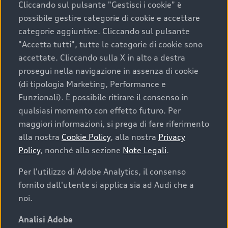
Cliccando sul pulsante "Gestisci i cookie" è
possibile gestire categorie di cookie e accettare
categorie aggiuntive. Cliccando sul pulsante
"Accetta tutti", tutte le categorie di cookie sono
accettate. Cliccando sulla X in alto a destra
prosegui nella navigazione in assenza di cookie
(di tipologia Marketing, Performance e
Funzionali). È possibile ritirare il consenso in
qualsiasi momento con effetto futuro. Per
maggiori informazioni, si prega di fare riferimento
Finanziare la tua Audi
alla nostra
Cookie Policy
, alla nostra
Privacy
Policy
, nonché alla sezione
Note Legali
.
Il primo passo verso l’emozione di guidare un’Audi
è comprarne una. Grazie ad Audi Financial
Per l'utilizzo di Adobe Analytics, il consenso
Services possiamo fornirti un’ampia gamma di
fornito dall'utente si applica sia ad Audi che a
opzioni di acquisto. Con Audi Value ti garantiamo
noi.
il valore futuro della tua Audi e, al termine del
finanziamento, tutta la libertà di scegliere se
Analisi Adobe