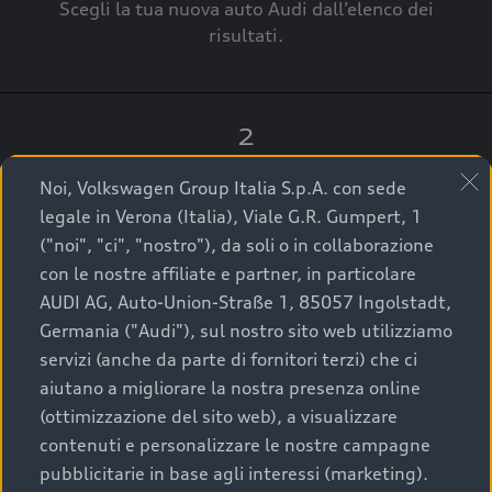
Scegli la tua nuova auto Audi dall’elenco dei
risultati.
2
Clicca su “Contatta il Concessionario”.
Noi, Volkswagen Group Italia S.p.A. con sede
legale in Verona (Italia), Viale G.R. Gumpert, 1
("noi", "ci", "nostro"), da soli o in collaborazione
con le nostre affiliate e partner, in particolare
3
AUDI AG, Auto-Union-Straße 1, 85057 Ingolstadt,
Germania ("Audi"), sul nostro sito web utilizziamo
A breve verrai ricontattato dal Customer Care
servizi (anche da parte di fornitori terzi) che ci
Audi Center o direttamente dal Concessionario
aiutano a migliorare la nostra presenza online
che ti supporterà per finalizzare la tua richiesta.
(ottimizzazione del sito web), a visualizzare
contenuti e personalizzare le nostre campagne
pubblicitarie in base agli interessi (marketing).