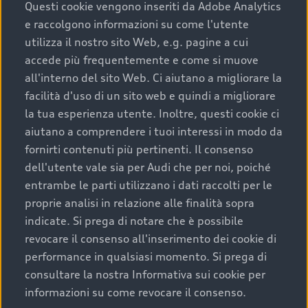
completare l’acquisto, sostituirla o restituirla.
Questi cookie vengono inseriti da Adobe Analytics
e raccolgono informazioni su come l'utente
Scopri di più
utilizza il nostro sito Web, e.g. pagine a cui
accede più frequentemente e come si muove
all'interno del sito Web. Ci aiutano a migliorare la
facilità d'uso di un sito web e quindi a migliorare
la tua esperienza utente. Inoltre, questi cookie ci
aiutano a comprendere i tuoi interessi in modo da
fornirti contenuti più pertinenti. Il consenso
dell'utente vale sia per Audi che per noi, poiché
entrambe le parti utilizzano i dati raccolti per le
proprie analisi in relazione alle finalità sopra
indicate. Si prega di notare che è possibile
Audi Premium Care
revocare il consenso all'inserimento dei cookie di
performance in qualsiasi momento. Si prega di
Per la tua nuova Audi, entro la data di
consultare la nostra Informativa sui cookie per
immatricolazione della vettura, puoi attivare il
informazioni su come revocare il consenso.
Piano Premium Care. Scopri i cinque diversi livelli