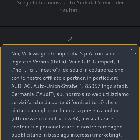
Scegli la tua nuova auto Audi dall’elenco dei
risultati.
2
Clicca su “Contatta il Concessionario”.
Noi, Volkswagen Group Italia S.p.A. con sede
legale in Verona (Italia), Viale G.R. Gumpert, 1
("noi", "ci", "nostro"), da soli o in collaborazione
con le nostre affiliate e partner, in particolare
3
AUDI AG, Auto-Union-Straße 1, 85057 Ingolstadt,
Germania ("Audi"), sul nostro sito web utilizziamo
A breve verrai ricontattato dal Customer Care
servizi (anche da parte di fornitori terzi) che ci
Audi Center o direttamente dal Concessionario
aiutano a migliorare la nostra presenza online
che ti supporterà per finalizzare la tua richiesta.
(ottimizzazione del sito web), a visualizzare
contenuti e personalizzare le nostre campagne
pubblicitarie in base agli interessi (marketing).