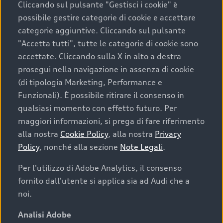
Cliccando sul pulsante "Gestisci i cookie" è
possibile gestire categorie di cookie e accettare
categorie aggiuntive. Cliccando sul pulsante
"Accetta tutti", tutte le categorie di cookie sono
accettate. Cliccando sulla X in alto a destra
prosegui nella navigazione in assenza di cookie
(di tipologia Marketing, Performance e
Funzionali). È possibile ritirare il consenso in
qualsiasi momento con effetto futuro. Per
maggiori informazioni, si prega di fare riferimento
Finanziare la tua Audi
alla nostra
Cookie Policy
, alla nostra
Privacy
Policy
, nonché alla sezione
Note Legali
.
Il primo passo verso l’emozione di guidare un’Audi
è comprarne una. Grazie ad Audi Financial
Per l'utilizzo di Adobe Analytics, il consenso
Services possiamo fornirti un’ampia gamma di
fornito dall'utente si applica sia ad Audi che a
opzioni di acquisto. Con Audi Value ti garantiamo
noi.
il valore futuro della tua Audi e, al termine del
finanziamento, tutta la libertà di scegliere se
Analisi Adobe