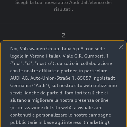
Scegli la tua nuova auto Audi dall’elenco dei
risultati.
2
Clicca su “Contatta il Concessionario”.
Noi, Volkswagen Group Italia S.p.A. con sede
legale in Verona (Italia), Viale G.R. Gumpert, 1
("noi", "ci", "nostro"), da soli o in collaborazione
con le nostre affiliate e partner, in particolare
3
AUDI AG, Auto-Union-Straße 1, 85057 Ingolstadt,
Germania ("Audi"), sul nostro sito web utilizziamo
A breve verrai ricontattato dal Customer Care
servizi (anche da parte di fornitori terzi) che ci
Audi Center o direttamente dal Concessionario
aiutano a migliorare la nostra presenza online
che ti supporterà per finalizzare la tua richiesta.
(ottimizzazione del sito web), a visualizzare
contenuti e personalizzare le nostre campagne
pubblicitarie in base agli interessi (marketing).