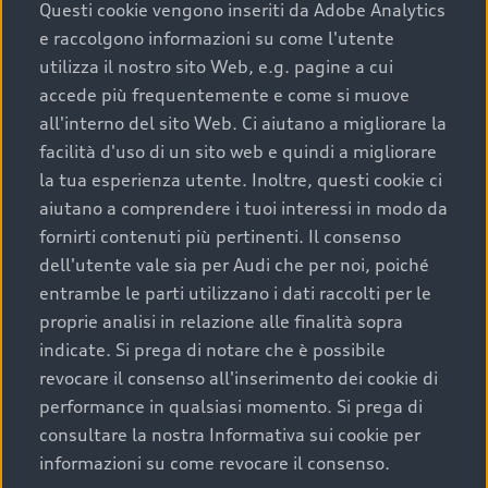
completare l’acquisto, sostituirla o restituirla.
Questi cookie vengono inseriti da Adobe Analytics
e raccolgono informazioni su come l'utente
Scopri di più
utilizza il nostro sito Web, e.g. pagine a cui
accede più frequentemente e come si muove
all'interno del sito Web. Ci aiutano a migliorare la
facilità d'uso di un sito web e quindi a migliorare
la tua esperienza utente. Inoltre, questi cookie ci
aiutano a comprendere i tuoi interessi in modo da
fornirti contenuti più pertinenti. Il consenso
dell'utente vale sia per Audi che per noi, poiché
entrambe le parti utilizzano i dati raccolti per le
proprie analisi in relazione alle finalità sopra
indicate. Si prega di notare che è possibile
Audi Premium Care
revocare il consenso all'inserimento dei cookie di
performance in qualsiasi momento. Si prega di
Per la tua nuova Audi, entro la data di
consultare la nostra Informativa sui cookie per
immatricolazione della vettura, puoi attivare il
informazioni su come revocare il consenso.
Piano Premium Care. Scopri i cinque diversi livelli