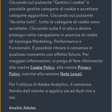
Cliccando sul pulsante "Gestisci i cookie" è
possibile gestire categorie di cookie e accettare
categorie aggiuntive. Cliccando sul pulsante
"Accetta tutti", tutte le categorie di cookie sono
accettate. Cliccando sulla X in alto a destra
prosegui nella navigazione in assenza di cookie
(di tipologia Marketing, Performance e
Funzionali). È possibile ritirare il consenso in
qualsiasi momento con effetto futuro. Per
maggiori informazioni, si prega di fare riferimento
Finanziare la tua Audi
alla nostra
Cookie Policy
, alla nostra
Privacy
Policy
, nonché alla sezione
Note Legali
.
Il primo passo verso l’emozione di guidare un’Audi
è comprarne una. Grazie ad Audi Financial
Per l'utilizzo di Adobe Analytics, il consenso
Services possiamo fornirti un’ampia gamma di
fornito dall'utente si applica sia ad Audi che a
opzioni di acquisto. Con Audi Value ti garantiamo
noi.
il valore futuro della tua Audi e, al termine del
finanziamento, tutta la libertà di scegliere se
Analisi Adobe