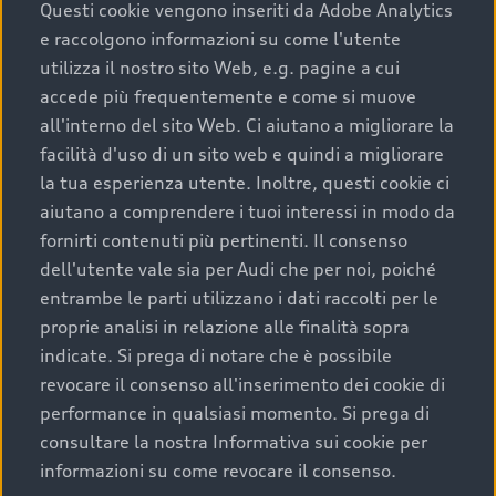
completare l’acquisto, sostituirla o restituirla.
Questi cookie vengono inseriti da Adobe Analytics
e raccolgono informazioni su come l'utente
Scopri di più
utilizza il nostro sito Web, e.g. pagine a cui
accede più frequentemente e come si muove
all'interno del sito Web. Ci aiutano a migliorare la
facilità d'uso di un sito web e quindi a migliorare
la tua esperienza utente. Inoltre, questi cookie ci
aiutano a comprendere i tuoi interessi in modo da
fornirti contenuti più pertinenti. Il consenso
dell'utente vale sia per Audi che per noi, poiché
entrambe le parti utilizzano i dati raccolti per le
proprie analisi in relazione alle finalità sopra
indicate. Si prega di notare che è possibile
Audi Premium Care
revocare il consenso all'inserimento dei cookie di
performance in qualsiasi momento. Si prega di
Per la tua nuova Audi, entro la data di
consultare la nostra Informativa sui cookie per
immatricolazione della vettura, puoi attivare il
informazioni su come revocare il consenso.
Piano Premium Care. Scopri i cinque diversi livelli