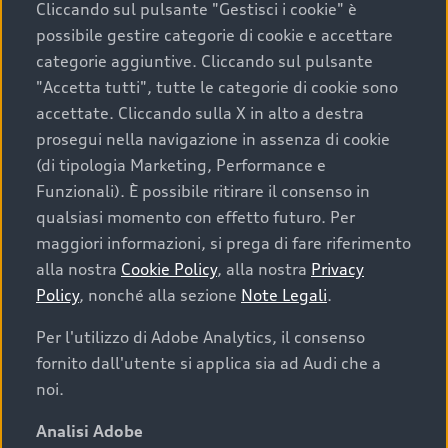
Cliccando sul pulsante "Gestisci i cookie" è
possibile gestire categorie di cookie e accettare
categorie aggiuntive. Cliccando sul pulsante
"Accetta tutti", tutte le categorie di cookie sono
accettate. Cliccando sulla X in alto a destra
prosegui nella navigazione in assenza di cookie
(di tipologia Marketing, Performance e
Funzionali). È possibile ritirare il consenso in
qualsiasi momento con effetto futuro. Per
maggiori informazioni, si prega di fare riferimento
Finanziare la tua Audi
alla nostra
Cookie Policy
, alla nostra
Privacy
Policy
, nonché alla sezione
Note Legali
.
Il primo passo verso l’emozione di guidare un’Audi
è comprarne una. Grazie ad Audi Financial
Per l'utilizzo di Adobe Analytics, il consenso
Services possiamo fornirti un’ampia gamma di
fornito dall'utente si applica sia ad Audi che a
opzioni di acquisto. Con Audi Value ti garantiamo
noi.
il valore futuro della tua Audi e, al termine del
finanziamento, tutta la libertà di scegliere se
Analisi Adobe