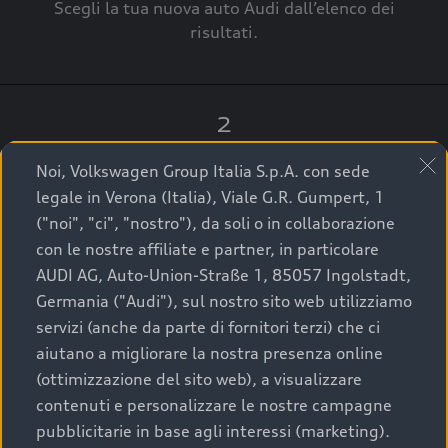
Scegli la tua nuova auto Audi dall’elenco dei
risultati.
2
Clicca su “Contatta il Concessionario”.
Noi, Volkswagen Group Italia S.p.A. con sede
legale in Verona (Italia), Viale G.R. Gumpert, 1
("noi", "ci", "nostro"), da soli o in collaborazione
con le nostre affiliate e partner, in particolare
3
AUDI AG, Auto-Union-Straße 1, 85057 Ingolstadt,
Germania ("Audi"), sul nostro sito web utilizziamo
A breve verrai ricontattato dal Customer Care
servizi (anche da parte di fornitori terzi) che ci
Audi Center o direttamente dal Concessionario
aiutano a migliorare la nostra presenza online
che ti supporterà per finalizzare la tua richiesta.
(ottimizzazione del sito web), a visualizzare
contenuti e personalizzare le nostre campagne
pubblicitarie in base agli interessi (marketing).