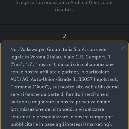
Scegli la tua nuova auto Audi dall’elenco dei
risultati.
2
Clicca su “Contatta il Concessionario”.
Noi, Volkswagen Group Italia S.p.A. con sede
legale in Verona (Italia), Viale G.R. Gumpert, 1
("noi", "ci", "nostro"), da soli o in collaborazione
con le nostre affiliate e partner, in particolare
3
AUDI AG, Auto-Union-Straße 1, 85057 Ingolstadt,
Germania ("Audi"), sul nostro sito web utilizziamo
A breve verrai ricontattato dal Customer Care
servizi (anche da parte di fornitori terzi) che ci
Audi Center o direttamente dal Concessionario
aiutano a migliorare la nostra presenza online
che ti supporterà per finalizzare la tua richiesta.
(ottimizzazione del sito web), a visualizzare
contenuti e personalizzare le nostre campagne
pubblicitarie in base agli interessi (marketing).