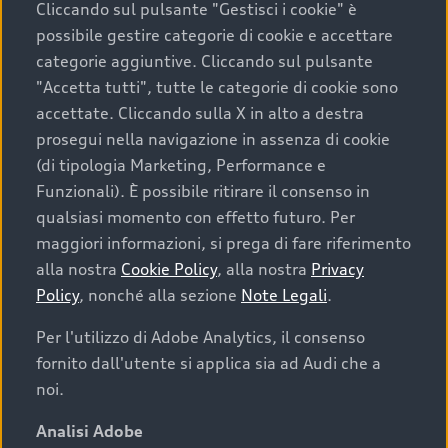
Cliccando sul pulsante "Gestisci i cookie" è
possibile gestire categorie di cookie e accettare
categorie aggiuntive. Cliccando sul pulsante
"Accetta tutti", tutte le categorie di cookie sono
accettate. Cliccando sulla X in alto a destra
prosegui nella navigazione in assenza di cookie
(di tipologia Marketing, Performance e
Funzionali). È possibile ritirare il consenso in
qualsiasi momento con effetto futuro. Per
maggiori informazioni, si prega di fare riferimento
Finanziare la tua Audi
alla nostra
Cookie Policy
, alla nostra
Privacy
Policy
, nonché alla sezione
Note Legali
.
Il primo passo verso l’emozione di guidare un’Audi
è comprarne una. Grazie ad Audi Financial
Per l'utilizzo di Adobe Analytics, il consenso
Services possiamo fornirti un’ampia gamma di
fornito dall'utente si applica sia ad Audi che a
opzioni di acquisto. Con Audi Value ti garantiamo
noi.
il valore futuro della tua Audi e, al termine del
finanziamento, tutta la libertà di scegliere se
Analisi Adobe