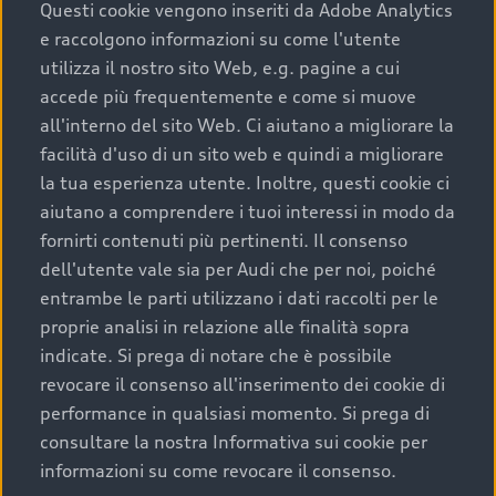
completare l’acquisto, sostituirla o restituirla.
Questi cookie vengono inseriti da Adobe Analytics
e raccolgono informazioni su come l'utente
Scopri di più
utilizza il nostro sito Web, e.g. pagine a cui
accede più frequentemente e come si muove
all'interno del sito Web. Ci aiutano a migliorare la
facilità d'uso di un sito web e quindi a migliorare
la tua esperienza utente. Inoltre, questi cookie ci
aiutano a comprendere i tuoi interessi in modo da
fornirti contenuti più pertinenti. Il consenso
dell'utente vale sia per Audi che per noi, poiché
entrambe le parti utilizzano i dati raccolti per le
proprie analisi in relazione alle finalità sopra
indicate. Si prega di notare che è possibile
Audi Premium Care
revocare il consenso all'inserimento dei cookie di
performance in qualsiasi momento. Si prega di
Per la tua nuova Audi, entro la data di
consultare la nostra Informativa sui cookie per
immatricolazione della vettura, puoi attivare il
informazioni su come revocare il consenso.
Piano Premium Care. Scopri i cinque diversi livelli