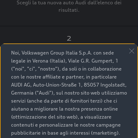
Scegli la tua nuova auto Audi dall’elenco dei
risultati.
2
Clicca su “Contatta il Concessionario”.
Noi, Volkswagen Group Italia S.p.A. con sede
legale in Verona (Italia), Viale G.R. Gumpert, 1
("noi", "ci", "nostro"), da soli o in collaborazione
con le nostre affiliate e partner, in particolare
3
AUDI AG, Auto-Union-Straße 1, 85057 Ingolstadt,
Germania ("Audi"), sul nostro sito web utilizziamo
A breve verrai ricontattato dal Customer Care
servizi (anche da parte di fornitori terzi) che ci
Audi Center o direttamente dal Concessionario
aiutano a migliorare la nostra presenza online
che ti supporterà per finalizzare la tua richiesta.
(ottimizzazione del sito web), a visualizzare
contenuti e personalizzare le nostre campagne
pubblicitarie in base agli interessi (marketing).