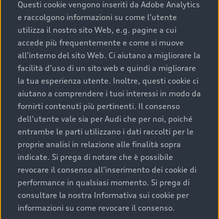
completare l’acquisto, sostituirla o restituirla.
Questi cookie vengono inseriti da Adobe Analytics
e raccolgono informazioni su come l'utente
Scopri di più
utilizza il nostro sito Web, e.g. pagine a cui
accede più frequentemente e come si muove
all'interno del sito Web. Ci aiutano a migliorare la
facilità d'uso di un sito web e quindi a migliorare
la tua esperienza utente. Inoltre, questi cookie ci
aiutano a comprendere i tuoi interessi in modo da
fornirti contenuti più pertinenti. Il consenso
dell'utente vale sia per Audi che per noi, poiché
entrambe le parti utilizzano i dati raccolti per le
proprie analisi in relazione alle finalità sopra
indicate. Si prega di notare che è possibile
Audi Premium Care
revocare il consenso all'inserimento dei cookie di
performance in qualsiasi momento. Si prega di
Per la tua nuova Audi, entro la data di
consultare la nostra Informativa sui cookie per
immatricolazione della vettura, puoi attivare il
informazioni su come revocare il consenso.
Piano Premium Care. Scopri i cinque diversi livelli