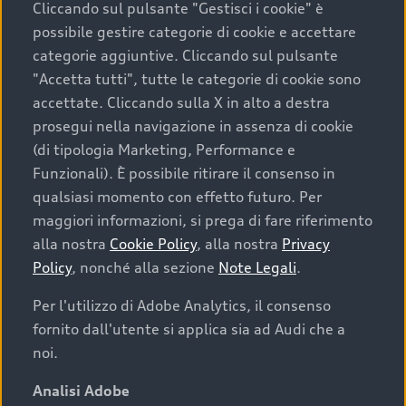
Cliccando sul pulsante "Gestisci i cookie" è
possibile gestire categorie di cookie e accettare
categorie aggiuntive. Cliccando sul pulsante
"Accetta tutti", tutte le categorie di cookie sono
accettate. Cliccando sulla X in alto a destra
prosegui nella navigazione in assenza di cookie
(di tipologia Marketing, Performance e
Funzionali). È possibile ritirare il consenso in
qualsiasi momento con effetto futuro. Per
maggiori informazioni, si prega di fare riferimento
Finanziare la tua Audi
alla nostra
Cookie Policy
, alla nostra
Privacy
Policy
, nonché alla sezione
Note Legali
.
Il primo passo verso l’emozione di guidare un’Audi
è comprarne una. Grazie ad Audi Financial
Per l'utilizzo di Adobe Analytics, il consenso
Services possiamo fornirti un’ampia gamma di
fornito dall'utente si applica sia ad Audi che a
opzioni di acquisto. Con Audi Value ti garantiamo
noi.
il valore futuro della tua Audi e, al termine del
finanziamento, tutta la libertà di scegliere se
Analisi Adobe